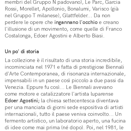
membri del Gruppo N padovano), Le Parc, Garcia
Rossi, Morellet, Apollonio, Bonalumi, Varisco (già
nel Gruppo T milanese), Glattfelder... Da non
perdere le opere che
ingannano l'occhio
e creano
l'illusione di un movimento, come quelle di Franco
Costalonga, Edoer Agostini e Alberto Biasi.
Un po' di storia
La collezione è il risultato di una storia incredibile,
incominciata nel 1971 e fatta di prestigiose Biennali
d'Arte Contemporanea, di risonanza internazionale,
impensabili in un paese così piccolo a due passi da
Venezia. Eppure fu così... Le Biennali avevano
come motore e catalizzatore l'artista luparense
Edoer Agostini;
la chiesa settecentesca diventava
per una manciata di giorni sede espositiva di artisti
internazionali, tutto il paese veniva coinvolto... Un
fermento artistico, un laboratorio aperto, una fucina
di idee come mai prima (né dopo). Poi, nel 1981, le