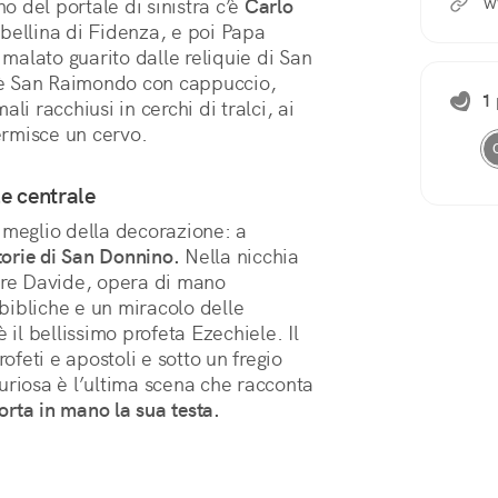
w
o del portale di sinistra c’è 
Carlo 
bellina di Fidenza, e poi Papa 
 malato guarito dalle reliquie di San 
c’è San Raimondo con cappuccio, 
1 
i racchiusi in cerchi di tralci, ai 
hermisce un cervo.
le centrale
l meglio della decorazione: a
torie di San Donnino.
Nella nicchia
, re Davide, opera di mano
 bibliche e un miracolo delle
 il bellissimo profeta Ezechiele. Il
rofeti e apostoli e sotto un fregio
uriosa è l’ultima scena che racconta
rta in mano la sua testa.