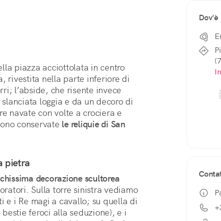
Dov'è
E
P
(
lla piazza acciottolata in centro 
I
 rivestita nella parte inferiore di 
i; l’abside, che risente invece 
 slanciata loggia e da un decoro di 
tre navate con volte a crociera e 
 sono conservate 
le reliquie di San 
a pietra
Contat
cchissima decorazione scultorea 
oratori. Sulla torre sinistra vediamo 
P
 e i Re magi a cavallo; su quella di 
+
 bestie feroci alla seduzione), e i 