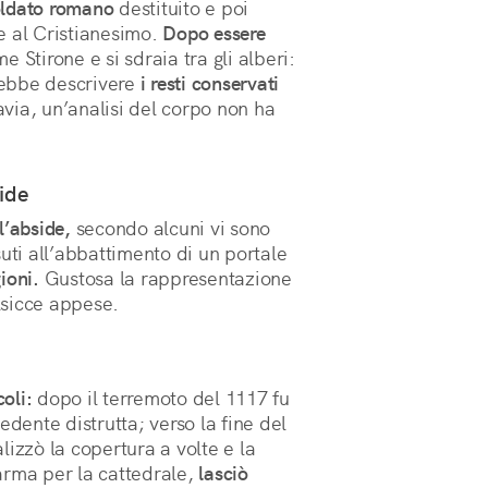
oldato romano
destituito e poi
e al Cristianesimo.
Dopo essere
me Stirone e si sdraia tra gli alberi:
vrebbe descrivere
i resti conservati
avia, un’analisi del corpo non ha
side
l’abside,
secondo alcuni vi sono
uti all’abbattimento di un portale
ioni.
Gustosa la rappresentazione
alsicce appese.
coli:
dopo il terremoto del 1117 fu
edente distrutta; verso la fine del
lizzò la copertura a volte e la
arma per la cattedrale,
lasciò