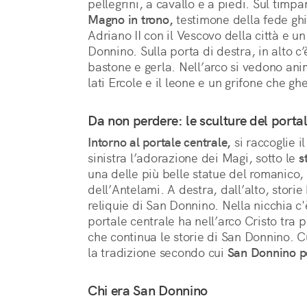
pellegrini, a cavallo e a piedi. Sul timpan
Magno in trono,
 testimone della fede ghi
Adriano II con il Vescovo della città e un
Donnino. Sulla porta di destra, in alto 
bastone e gerla. Nell’arco si vedono animal
lati Ercole e il leone e un grifone che g
Da non perdere: le sculture del porta
Intorno al portale centrale,
si raccoglie i
sinistra l’adorazione dei Magi, sotto le
s
una delle più belle statue del romanico
dell’Antelami. A destra, dall’alto, storie
reliquie di San Donnino. Nella nicchia c'è
portale centrale ha nell’arco Cristo tra p
che continua le storie di San Donnino. C
la tradizione secondo cui
San Donnino po
Chi era San Donnino