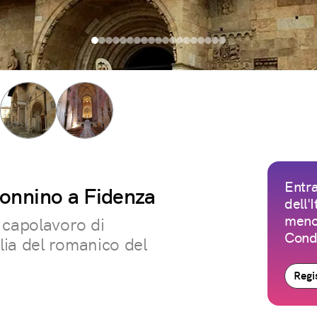
Entra
 Donnino a Fidenza
dell'
meno 
 capolavoro di
Condi
ia del romanico del
Regis