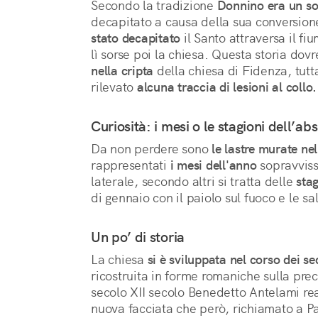
Secondo la tradizione
Donnino era un s
decapitato a causa della sua conversion
stato decapitato
il Santo attraversa il fiu
lì sorse poi la chiesa. Questa storia do
nella cripta
della chiesa di Fidenza, tutt
rilevato
alcuna traccia di lesioni al collo.
Curiosità: i mesi o le stagioni dell’ab
Da non perdere sono
le lastre murate nel
rappresentati
i mesi dell'anno
sopravviss
laterale, secondo altri si tratta delle
stag
di gennaio con il paiolo sul fuoco e le s
Un po’ di storia
La chiesa
si è sviluppata nel corso dei se
ricostruita in forme romaniche sulla prec
secolo XII secolo Benedetto Antelami rea
nuova facciata che però, richiamato a P