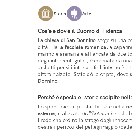
Storia
Arte
Cos’è e dov’è il Duomo di Fidenza
La chiesa di San Donnino
 sorge su una be
città. Ha 
la facciata romanica,
 a capanna,
marmo e arenaria e affiancata da due torr
degli interventi gotici, è coronata da una
archetti pensili intrecciati. 
L’interno
 è a 
altare rialzato. Sotto c’è la cripta, dove
Donnino.
Perché è speciale: storie scolpite nell
Lo splendore di questa chiesa è nella 
ri
esterna,
 realizzata 
dall’Antelami
 e collab
Erode che ordina la strage degli innocenti
destra i pericoli del pellegrinaggio (dalle