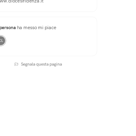
ww.diocesifidenza.it
persona
ha messo mi piace
CL
Segnala questa pagina