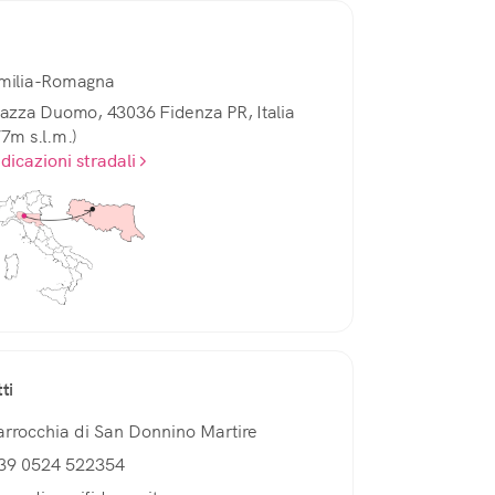
milia-Romagna
iazza Duomo, 43036 Fidenza PR, Italia
77m s.l.m.)
ndicazioni stradali
ti
arrocchia di San Donnino Martire
39 0524 522354