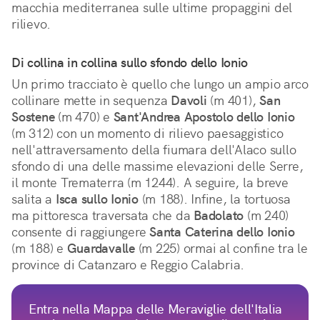
macchia mediterranea sulle ultime propaggini del 
rilievo.
Di collina in collina sullo sfondo dello Ionio
Un primo tracciato è quello che lungo un ampio arco 
collinare mette in sequenza 
Davoli
 (m 401), 
San 
Sostene
 (m 470) e 
Sant'Andrea Apostolo dello Ionio
(m 312) con un momento di rilievo paesaggistico 
nell'attraversamento della fiumara dell'Alaco sullo 
sfondo di una delle massime elevazioni delle Serre, 
il monte Trematerra (m 1244). A seguire, la breve 
salita a 
Isca sullo Ionio
 (m 188). Infine, la tortuosa 
ma pittoresca traversata che da 
Badolato
 (m 240) 
consente di raggiungere 
Santa Caterina dello Ionio
(m 188) e 
Guardavalle
 (m 225) ormai al confine tra le 
province di Catanzaro e Reggio Calabria.
Entra nella Mappa delle Meraviglie dell'Italia