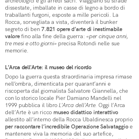
archeologici e gli arredi sacri. Viaggiano su strade 
dissestate, imballate in casse di legno a bordo di 
traballanti furgoni, esposte a mille pericoli. La 
Rocca, sorvegliata a vista, diventerà il bunker 
segreto di ben 
7.821 opere d’arte di inestimabile 
valore
 fino alla fine della guerra: 
«per cinque anni, 
tre mesi e otto giorni»
 precisa Rotondi nelle sue 
memorie.
L’Arca dell'Arte: il museo del ricordo
Dopo la guerra questa straordinaria impresa rimase
nell’ombra, dimenticata per quarant’anni e
riscoperta dal giornalista Salvatore Giannella, che
con lo storico locale Pier Damiano Mandelli nel
1999 pubblica il libro
L'Arca dell'Arte.
Oggi l’Arca
dell’Arte è un ricco
museo didattico interattivo
allestito all’interno della Rocca Ubaldinesca proprio
per raccontare l’incredibile Operazione Salvataggio
e
mantenere viva la memoria del suo artefice,