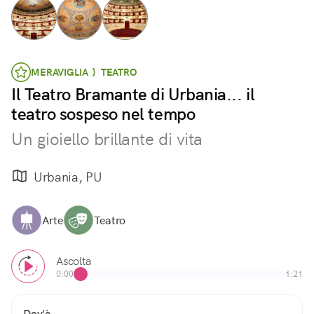
MERAVIGLIA } TEATRO
Il Teatro Bramante di Urbania... il
teatro sospeso nel tempo
Un gioiello brillante di vita
Urbania, PU
Arte
Teatro
Ascolta
0:00
1:21
Dov'è