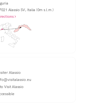
iguria
7021 Alassio SV, Italia (0m s.l.m.)
irections
isiter Alassio
nfo@visitalassio.eu
to Visit Alassio
ccessible