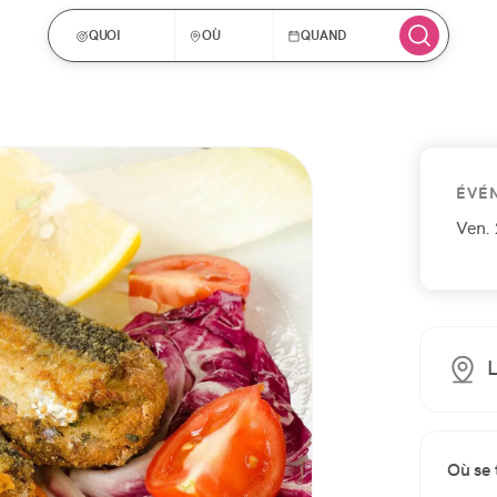
QUOI
OÙ
QUAND
ÉVÉ
Ven. 
L
Où se 