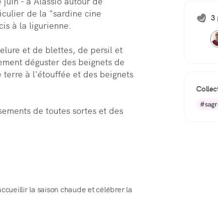
uin - à Alassio autour de 
culier de la "sardine cine 
3 
s à la ligurienne.  

ure et de blettes, de persil et 
ement déguster des beignets de 
rre à l'étouffée et des beignets 
Collec
#sagr
ssements de toutes sortes et des 
ueillir la saison chaude et célébrer la