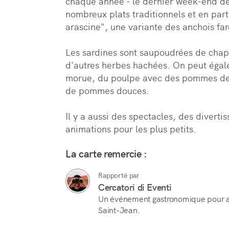
chaque année - le dernier week-end de j
nombreux plats traditionnels et en parti
arascine", une variante des anchois farci
Les sardines sont saupoudrées de chapel
d'autres herbes hachées. On peut égal
morue, du poulpe avec des pommes de te
de pommes douces.

Il y a aussi des spectacles, des diverti
animations pour les plus petits.
La carte remercie :
Rapporté par
Cercatori di Eventi
Un événement gastronomique pour acc
Saint-Jean.