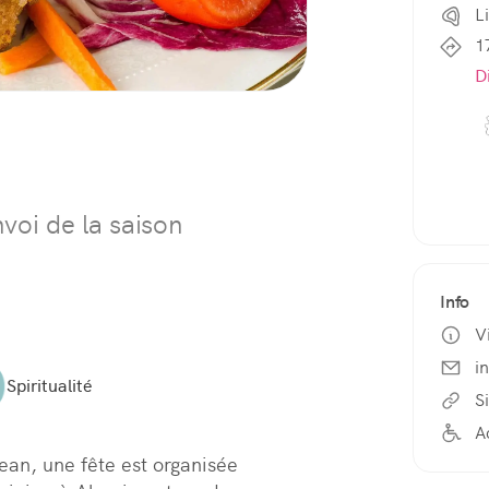
L
1
D
voi de la saison
Info
V
i
Spiritualité
Si
A
ean, une fête est organisée 