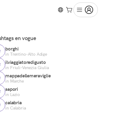
htags en vogue
borghi
in Trentino-Alto Adige
ilviaggiatoredigusto
in Friuli-Venezia Giulia
mappadellemeraviglie
in Marche
sapori
in Lazio
calabria
in Calabria