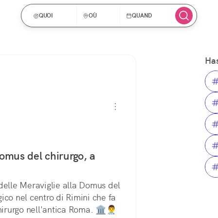
QUOI
OÙ
QUAND
Has
omus del chirurgo, a
elle Meraviglie alla Domus del 
co nel centro di Rimini che fa 
irurgo nell'antica Roma. 🏛️👨‍⚕️