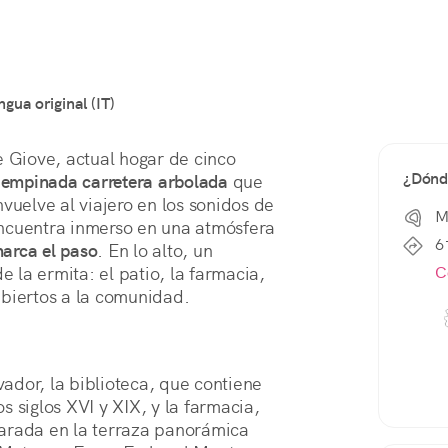
ngua original (IT)
e Giove, actual hogar de cinco 
¿Dónd
 empinada carretera arbolada
 que 
vuelve al viajero en los sonidos de 
M
ncuentra inmerso en una atmósfera 
6
marca el paso
. En lo alto, un 
C
e la ermita: el patio, la farmacia, 
 abiertos a la comunidad.
vador, la biblioteca, que contiene 
 siglos XVI y XIX, y la farmacia, 
adyacente a la entrada principal. Una parada en la terraza panorámica 