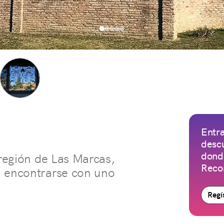
Entra
descu
donde
 región de Las Marcas,
Reco
a encontrarse con uno
Regís