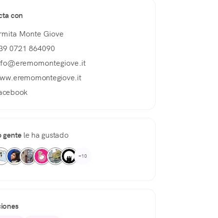
cta con
rmita Monte Giove
39 0721 864090
nfo@eremomontegiove.it
ww.eremomontegiove.it
acebook
 gente
le ha gustado
+10
iones