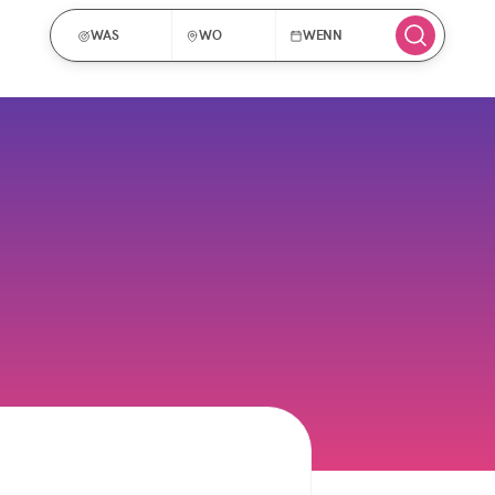
WAS
WO
WENN