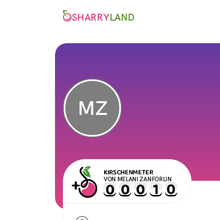
SHARRY
LAND
MZ
KIRSCHENMETER
VON MELANI ZANFORLIN