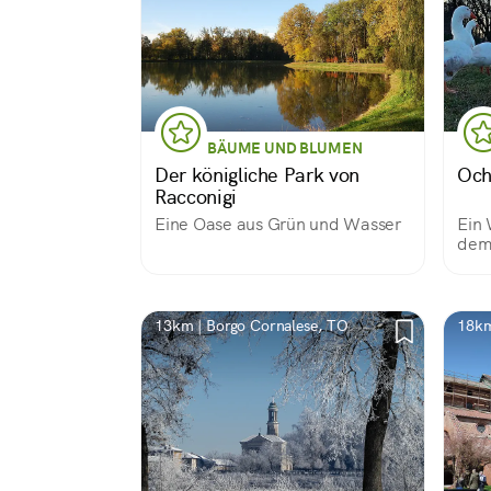
BÄUME UND BLUMEN
Der königliche Park von
Och
Racconigi
Eine Oase aus Grün und Wasser
Ein 
dem 
Po-U
Piem
verl
13km | Borgo Cornalese, TO
18km