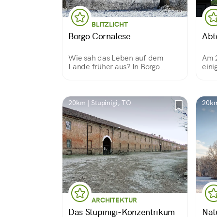
BLITZLICHT
Borgo Cornalese
Abt
Wie sah das Leben auf dem
Am 2
Lande früher aus? In Borgo
eini
Cornalese kann man die Antwort
der 
zwischen einer Villa, einer
auf 
kleinen Kirche und einer Mühle
beze
finden und durch diese kleine
Mark
20km | Stupinigi, TO
20km
Welt fernab der Welt spazieren.
ARCHITEKTUR
Das Stupinigi-Konzentrikum
Nat