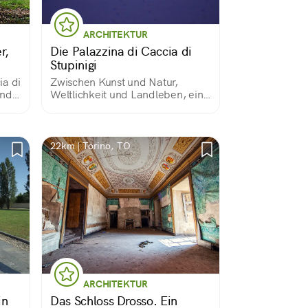
ARCHITEKTUR
r,
Die Palazzina di Caccia di
Stupinigi
ia di
Zwischen Kunst und Natur,
ende
Weltlichkeit und Landleben, ein
 die
außergewöhnliches Juwel des
der
piemontesischen Barocks
22km | Torino, TO
ARCHITEKTUR
in
Das Schloss Drosso. Ein