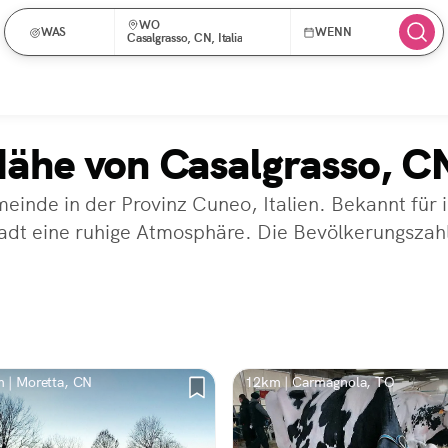
WO
WAS
WENN
Casalgrasso, CN, Italia
ähe von Casalgrasso, C
einde in der Provinz Cuneo, Italien. Bekannt für 
tadt eine ruhige Atmosphäre. Die Bevölkerungszahl
 | Moretta, CN
12km | Carmagnola, TO