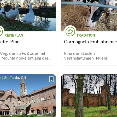
REISEPLAN
TRADITION
ette-Pfad
Carmagnola Frühjahrsme
Weg, der zu Fuß oder mit
Eine der ältesten
Mountainbike entlang des
Veranstaltungen Italiens
fers zwischen Villafranca
onte, Moretta und Cardè
äuft.
 | Staffarda, CN
19km | Stupinigi, TO