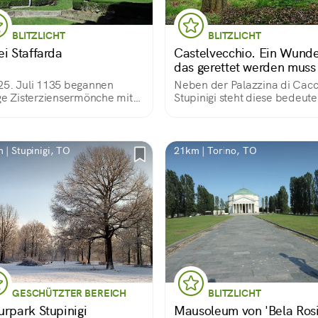
BLITZLICHT
BLITZLICHT
ei Staffarda
Castelvecchio. Ein Wunde
das gerettet werden muss
5. Juli 1135 begannen
Neben der Palazzina di Cacc
ge Zisterziensermönche mit
Stupinigi steht diese bedeut
Gründung einer neuen Abtei
Festung, deren Architektur an
dem als "la staffarda"
landwirtschaftlichen Burgen 
ichneten Gebiet der alten
Gegend aus dem 14. und 15.
grafschaft von Saluzzo.
Heute ist sie verlassen.
 | Stupinigi, TO
21km | Torino, TO
GESCHÜTZTER BEREICH
BLITZLICHT
urpark Stupinigi
Mausoleum von 'Bela Ros