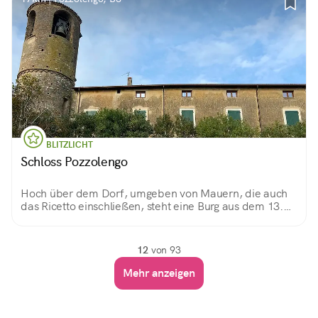
BLITZLICHT
Schloss Pozzolengo
Hoch über dem Dorf, umgeben von Mauern, die auch
das Ricetto einschließen, steht eine Burg aus dem 13.
Jahrhundert. Von ihren zahlreichen Türmen ermöglicht
einer den Zugang zum Ricetto, ein anderer,
zylindrischer, dient als Glockenturm.
12
von 93
Mehr anzeigen