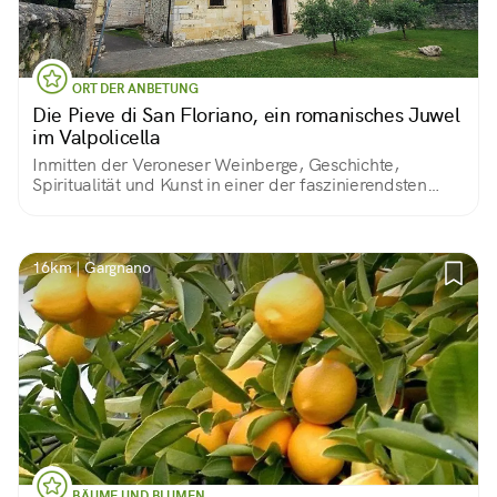
ORT DER ANBETUNG
Die Pieve di San Floriano, ein romanisches Juwel
im Valpolicella
Inmitten der Veroneser Weinberge, Geschichte,
Spiritualität und Kunst in einer der faszinierendsten
Kirchen des Valpolicella
16km | Gargnano
BÄUME UND BLUMEN