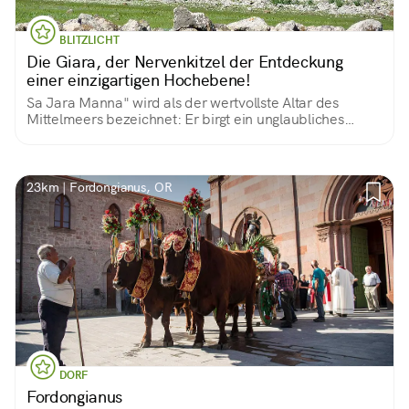
BLITZLICHT
Die Giara, der Nervenkitzel der Entdeckung
einer einzigartigen Hochebene!
Sa Jara Manna" wird als der wertvollste Altar des
Mittelmeers bezeichnet: Er birgt ein unglaubliches
archäologisches Erbe, eine einzigartige Landschaft und
eine große Artenvielfalt an Tieren und Pflanzen.
Berühmt für seine Wildpferde.
23km | Fordongianus, OR
DORF
Fordongianus