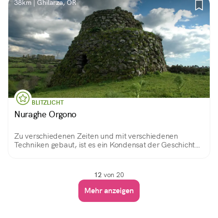
38km | Ghilarza, OR
BLITZLICHT
Nuraghe Orgono
Zu verschiedenen Zeiten und mit verschiedenen
Techniken gebaut, ist es ein Kondensat der Geschichte
der nuragischen Architektur. Ein Unikat, mit
ungewöhnlichen Elementen wie der Treppe oder der
Außennische. Und eine spektakuläre Aussicht.
12
von 20
Mehr anzeigen