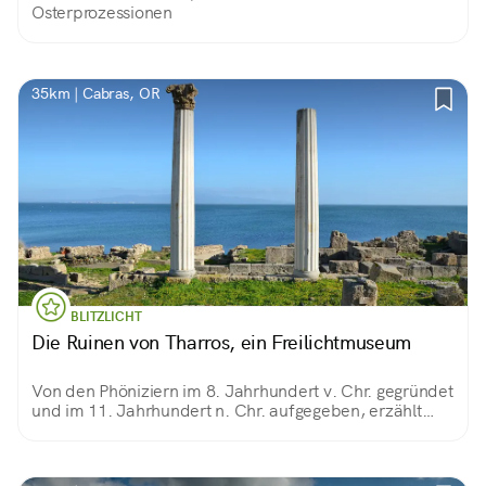
Osterprozessionen
35km | Cabras, OR
BLITZLICHT
Die Ruinen von Tharros, ein Freilichtmuseum
Von den Phöniziern im 8. Jahrhundert v. Chr. gegründet
und im 11. Jahrhundert n. Chr. aufgegeben, erzählt
Tharros zwei Jahrtausende Geschichte. Unvergessliches
Symbol der archäologischen Stätte sind die beiden
hoch aufragenden Säulen, die auf das Meer blicken.