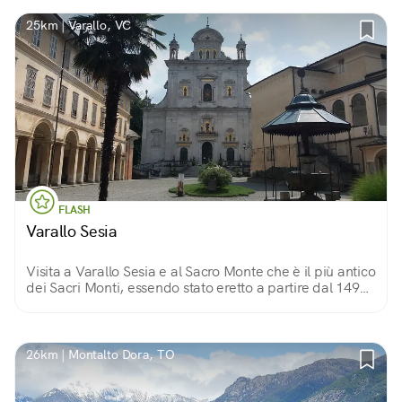
25km | Varallo, VC
FLASH
Varallo Sesia
Visita a Varallo Sesia e al Sacro Monte che è il più antico
dei Sacri Monti, essendo stato eretto a partire dal 1491
da Bernardino Caimi, frate Minore Osservante, già
custode in Terra santa.
26km | Montalto Dora, TO