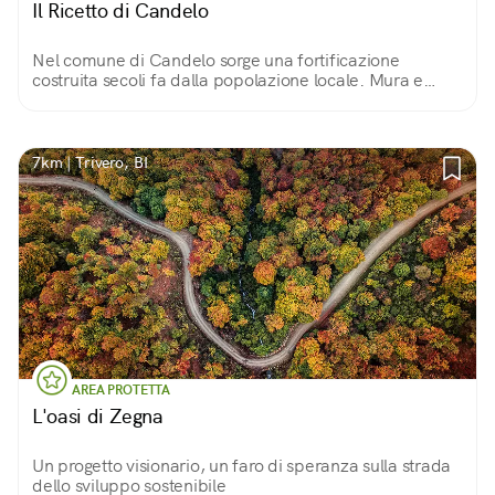
Il Ricetto di Candelo
Nel comune di Candelo sorge una fortificazione
costruita secoli fa dalla popolazione locale. Mura e
torrette in ciottoli di fiume proteggono magazzini,
botteghe e stradine di un piccolo mondo immutato
7km | Trivero, BI
AREA PROTETTA
L'oasi di Zegna
Un progetto visionario, un faro di speranza sulla strada
dello sviluppo sostenibile