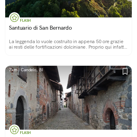
FLASH
Santuario di San Bernardo
La leggenda lo vuole costruito in appena 50 ore grazie
ai resti delle fortificazioni dolciniane. Proprio qui infatti,
il famigerato frate combatté la sua ultima battaglia.
7km | Candelo, BI
FLASH