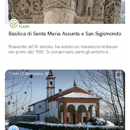
FLASH
Basilica di Santa Maria Assunta e San Sigismondo
Risalente all'XI secolo, ha subito un massiccio restauro
nei primi del '900. Si conservano però gli antichi e
curiosi fregi che raffigurano le creature più svariate:
uccelli, draghi, e persino sirene.
11km | Calvenzano, BG