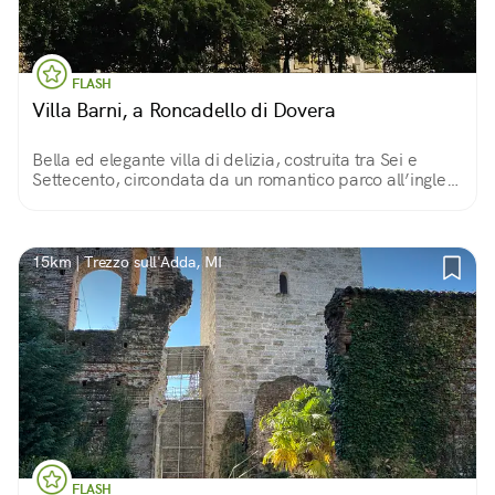
FLASH
Villa Barni, a Roncadello di Dovera
Bella ed elegante villa di delizia, costruita tra Sei e
Settecento, circondata da un romantico parco all’inglese
in cui perdersi alla ricerca di angoli nascosti.
15km | Trezzo sull'Adda, MI
FLASH