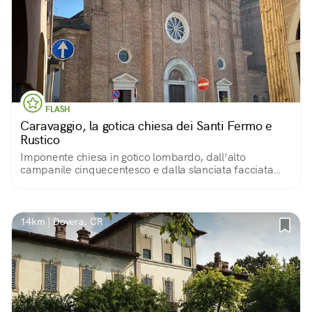
FLASH
Caravaggio, la gotica chiesa dei Santi Fermo e
Rustico
Imponente chiesa in gotico lombardo, dall’alto
campanile cinquecentesco e dalla slanciata facciata
che culmina con cinque pinnacoli, decorata da archetti
pensili e da un bel portale a fasce.
14km | Dovera, CR