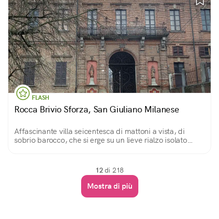
FLASH
Rocca Brivio Sforza, San Giuliano Milanese
Affascinante villa seicentesca di mattoni a vista, di
sobrio barocco, che si erge su un lieve rialzo isolato
nella campagna. Dal monumentale cancello si
intravede il giardino con un’elegante loggia.
12
di 218
Mostra di più