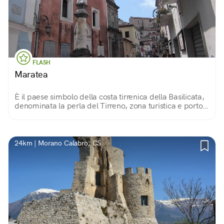
FLASH
Maratea
È il paese simbolo della costa tirrenica della Basilicata,
denominata la perla del Tirreno, zona turistica e porto;
è immersa in una natura rigogliosa e sede di
manifestazioni ed eventi mondani.
24km | Morano Calabro, CS