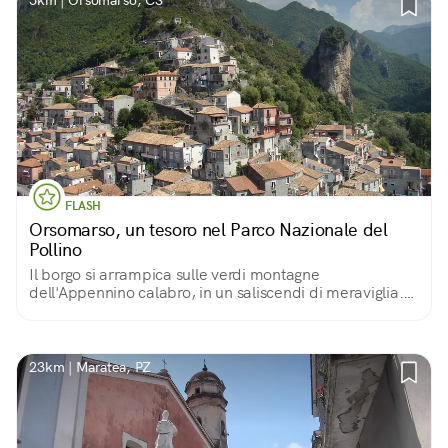
5km | Orsomarso, CS
FLASH
Orsomarso, un tesoro nel Parco Nazionale del
Pollino
Il borgo si arrampica sulle verdi montagne
dell'Appennino calabro, in un saliscendi di meraviglia.
Storicamente terra di santi e battaglie, oggi è
soprattutto un luogo dove l'accoglienza è di casa!
23km | Maratea, PZ