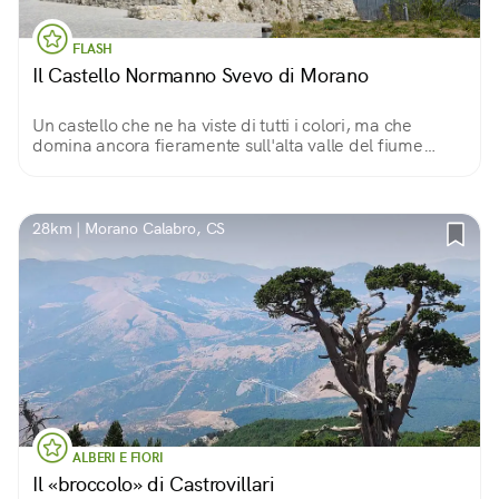
FLASH
Il Castello Normanno Svevo di Morano
Un castello che ne ha viste di tutti i colori, ma che
domina ancora fieramente sull'alta valle del fiume
Coscile, nel Parco Nazionale del Pollino. Protegge un
borgo spettacolare e ricco di storia.
28km | Morano Calabro, CS
ALBERI E FIORI
Il «broccolo» di Castrovillari