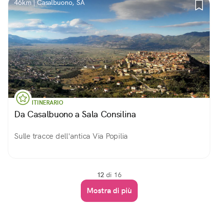
46km | Casalbuono, SA
ITINERARIO
Da Casalbuono a Sala Consilina
Sulle tracce dell'antica Via Popilia
12
di 16
Mostra di più