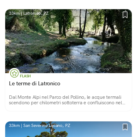
33km | Latronico, PZ
FLASH
Le terme di Latronico
Dal Monte Alpi nel Parco del Pollino, le acque termali
scendono per chilometri sottoterra e confluiscono nel
parco termale di Latronico, luogo dalla bellezza
incantevole, unico in Basilicata.
33km | San Severino Lucano, PZ