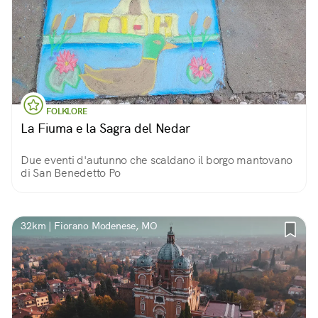
FOLKLORE
La Fiuma e la Sagra del Nedar
Due eventi d'autunno che scaldano il borgo mantovano
di San Benedetto Po
32km | Fiorano Modenese, MO