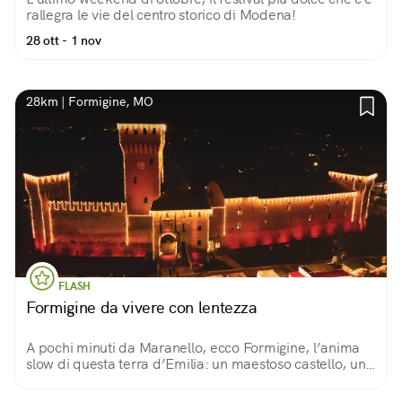
rallegra le vie del centro storico di Modena!
28 ott - 1 nov
28km | Formigine, MO
FLASH
Formigine da vivere con lentezza
A pochi minuti da Maranello, ecco Formigine, l’anima
slow di questa terra d’Emilia: un maestoso castello, una
piazza, un parco… E il tempo lento scandito dall’antico
orologio della Torre…