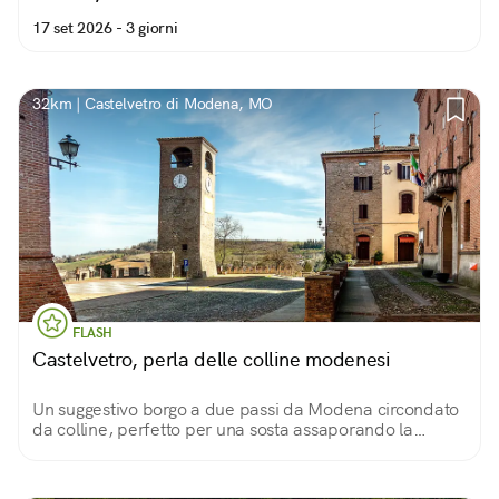
17 set 2026 -
3 giorni
32km | Castelvetro di Modena, MO
FLASH
Castelvetro, perla delle colline modenesi
Un suggestivo borgo a due passi da Modena circondato
da colline, perfetto per una sosta assaporando la
piazza medievale con un bel tagliere di salumi e un
bicchiere di grasparossa.