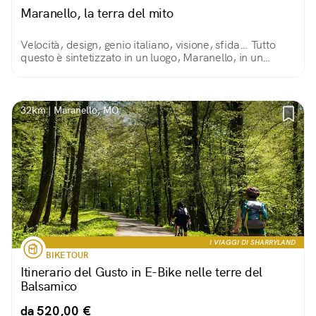
Maranello, la terra del mito
Velocità, design, genio italiano, visione, sfida… Tutto
questo è sintetizzato in un luogo, Maranello, in un
nome, Ferrari, in un simbolo, il cavallino rampante, in
un colore, il rosso.
32km | Maranello, MO
I VIAGGI DI SHARRYLAND
BIKE TOUR
Itinerario del Gusto in E-Bike nelle terre del
Balsamico
da 520,00 €