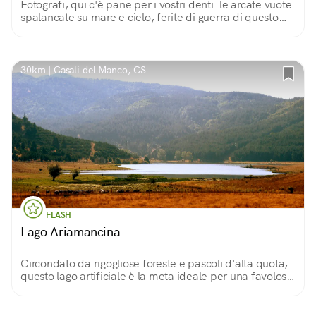
Fotografi, qui c'è pane per i vostri denti: le arcate vuote
spalancate su mare e cielo, ferite di guerra di questo
vecchio castello, diventano le cornici ideali per scatti
creativi ed emozionanti!
30km | Casali del Manco, CS
FLASH
Lago Ariamancina
Circondato da rigogliose foreste e pascoli d'alta quota,
questo lago artificiale è la meta ideale per una favolosa
escursione nel Parco Nazionale della Sila.