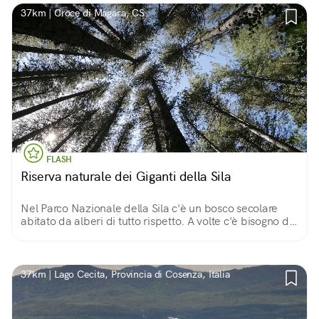
37km | Croce di Magara, CS
FLASH
Riserva naturale dei Giganti della Sila
Nel Parco Nazionale della Sila c'è un bosco secolare
abitato da alberi di tutto rispetto. A volte c'è bisogno di
sentirsi piccoli di fronte alla maestosa bellezza della
natura...
37km | Lago Cecita, Provincia di Cosenza, Italia