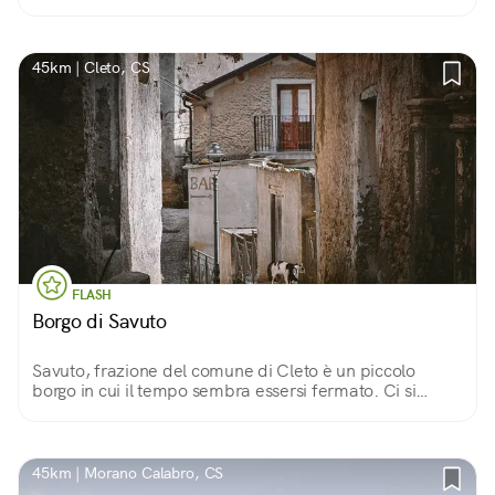
Coscile, nel Parco Nazionale del Pollino. Protegge un
borgo spettacolare e ricco di storia.
45km | Cleto, CS
FLASH
Borgo di Savuto
Savuto, frazione del comune di Cleto è un piccolo
borgo in cui il tempo sembra essersi fermato. Ci si
insinua tra i suoi scorci all’insegna della scoperta e del
relax in lentezza.
45km | Morano Calabro, CS