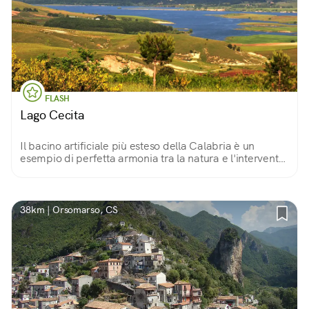
FLASH
Lago Cecita
Il bacino artificiale più esteso della Calabria è un
esempio di perfetta armonia tra la natura e l'intervento
dell'uomo. La balneazione è vietata, ma passeggiate e
pic-nic sono i benvenuti!
38km | Orsomarso, CS