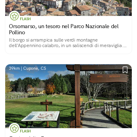
FLASH
Orsomarso, un tesoro nel Parco Nazionale del
Pollino
Il borgo si arrampica sulle verdi montagne
dell'Appennino calabro, in un saliscendi di meraviglia.
Storicamente terra di santi e battaglie, oggi è
soprattutto un luogo dove l'accoglienza è di casa!
39km | Cupone, CS
FLASH