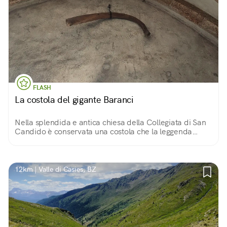
FLASH
La costola del gigante Baranci
Nella splendida e antica chiesa della Collegiata di San
Candido è conservata una costola che la leggenda
vuole essere appartenuta al gigante Baranci.
12km | Valle di Casies, BZ