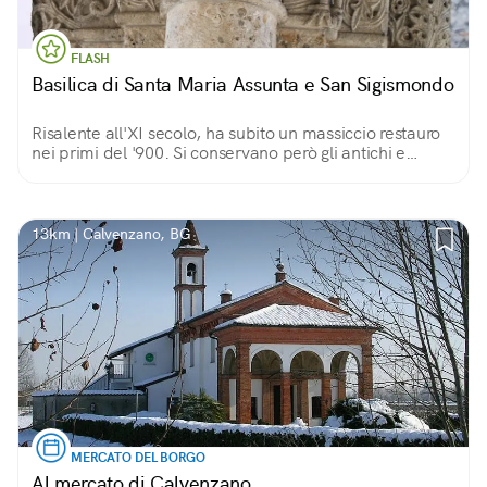
FLASH
Basilica di Santa Maria Assunta e San Sigismondo
Risalente all'XI secolo, ha subito un massiccio restauro
nei primi del '900. Si conservano però gli antichi e
curiosi fregi che raffigurano le creature più svariate:
uccelli, draghi, e persino sirene.
13km | Calvenzano, BG
MERCATO DEL BORGO
Al mercato di Calvenzano