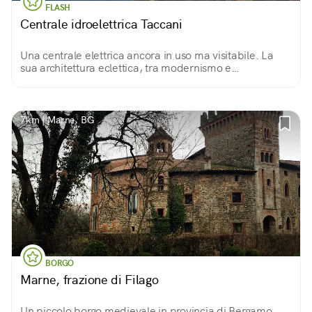
FLASH
Centrale idroelettrica Taccani
Una centrale elettrica ancora in uso ma visitabile. La
sua architettura eclettica, tra modernismo e
neoromanico, si riflette sull'Adda con la bellezza di un
palazzo reale che si specchia nel fiume
7km | Marne, BG
BORGO
Marne, frazione di Filago
Un piccolo borgo medievale in provincia di Bergamo