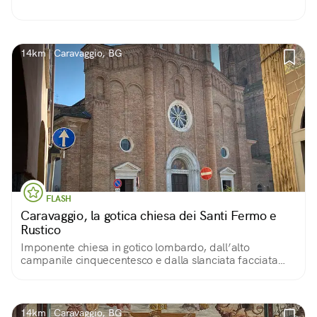
14km | Caravaggio, BG
FLASH
Caravaggio, la gotica chiesa dei Santi Fermo e
Rustico
Imponente chiesa in gotico lombardo, dall’alto
campanile cinquecentesco e dalla slanciata facciata
che culmina con cinque pinnacoli, decorata da archetti
pensili e da un bel portale a fasce.
14km | Caravaggio, BG