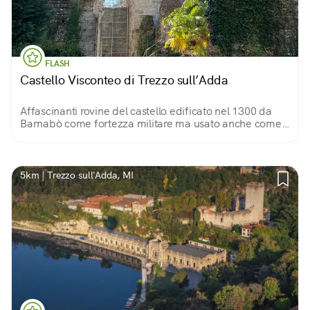
FLASH
Castello Visconteo di Trezzo sull’Adda
Affascinanti rovine del castello edificato nel 1300 da
Barnabò come fortezza militare ma usato anche come
residenza estiva per i signori. Restano la torre, i
sotterranei e le prigioni.
5km | Trezzo sull'Adda, MI