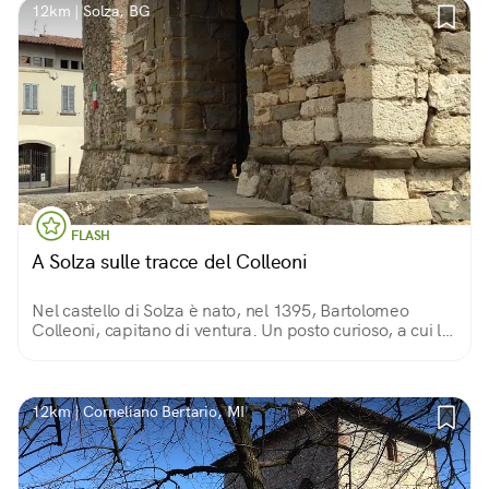
12km | Solza, BG
FLASH
A Solza sulle tracce del Colleoni
Nel castello di Solza è nato, nel 1395, Bartolomeo
Colleoni, capitano di ventura. Un posto curioso, a cui le
stratificazioni della storia hanno dato un aspetto a metà
tra castello e cascina.
12km | Corneliano Bertario, MI