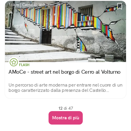
16km | Cerro Al Volturno, IS
FLASH
AMoCe - street art nel borgo di Cerro al Volturno
Un percorso di arte moderna per entrare nel cuore di un
borgo caratterizzato dalla presenza del Castello
Pandone, una fortezza che domina con la sua
imponenza tutto il territorio.
12
di 47
Mostra di più