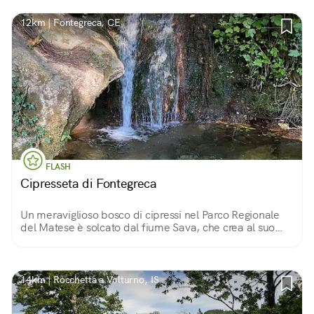
12km | Fontegreca, CE
FLASH
Cipresseta di Fontegreca
Un meraviglioso bosco di cipressi nel Parco Regionale
del Matese è solcato dal fiume Sava, che crea al suo
interno cascate e pozze cristalline. A portarci fin qui è
un comodo sentiero.
14km | Rocchetta a Volturno, IS