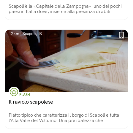
Scapoli è la «Capitale della Zampogna», uno dei pochi
paesi in Italia dove, insieme alla presenza di abili
artigiani, sopravvive l'antica arte della fabbricazione di
questo strumento popolare.
12km | Scapoli, IS
FLASH
Il raviolo scapolese
Piatto tipico che caratterizza il borgo di Scapoli e tutta
l'Alta Valle del Volturno. Una prelibatezza che
accompagna i giorni importanti di festa del paese, in
particolare nel periodo carnevalesco.