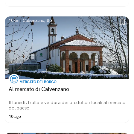
10km | Calvenzano, BG
MERCATO DEL BORGO
Al mercato di Calvenzano
Il lunedì, frutta e verdura dei produttori locali al mercato
del paese
10 ago