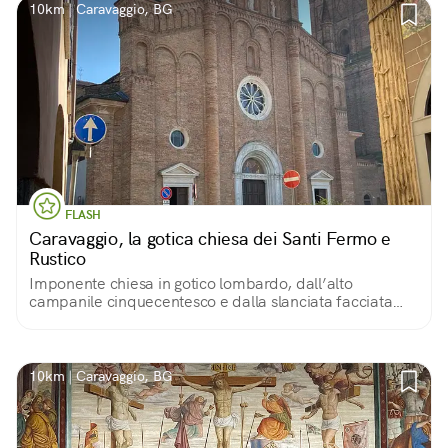
10km | Caravaggio, BG
FLASH
Caravaggio, la gotica chiesa dei Santi Fermo e
Rustico
Imponente chiesa in gotico lombardo, dall’alto
campanile cinquecentesco e dalla slanciata facciata
che culmina con cinque pinnacoli, decorata da archetti
pensili e da un bel portale a fasce.
10km | Caravaggio, BG