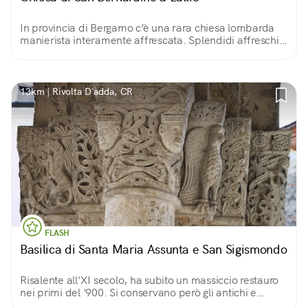
In provincia di Bergamo c’è una rara chiesa lombarda
manierista interamente affrescata. Splendidi affreschi
che raccontano di Maria, di Santa Caterina
d’Alessandria, di San Bernardino e la Passione.
13km | Rivolta D'adda, CR
FLASH
Basilica di Santa Maria Assunta e San Sigismondo
Risalente all'XI secolo, ha subito un massiccio restauro
nei primi del '900. Si conservano però gli antichi e
curiosi fregi che raffigurano le creature più svariate: