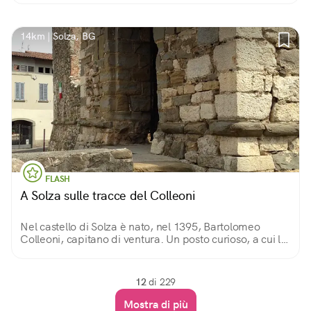
uccelli, draghi, e persino sirene.
14km | Solza, BG
FLASH
A Solza sulle tracce del Colleoni
Nel castello di Solza è nato, nel 1395, Bartolomeo
Colleoni, capitano di ventura. Un posto curioso, a cui le
stratificazioni della storia hanno dato un aspetto a metà
tra castello e cascina.
12
di 229
Mostra di più