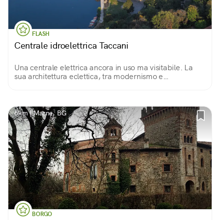
FLASH
Centrale idroelettrica Taccani
Una centrale elettrica ancora in uso ma visitabile. La
sua architettura eclettica, tra modernismo e
neoromanico, si riflette sull'Adda con la bellezza di un
palazzo reale che si specchia nel fiume
6km | Marne, BG
BORGO