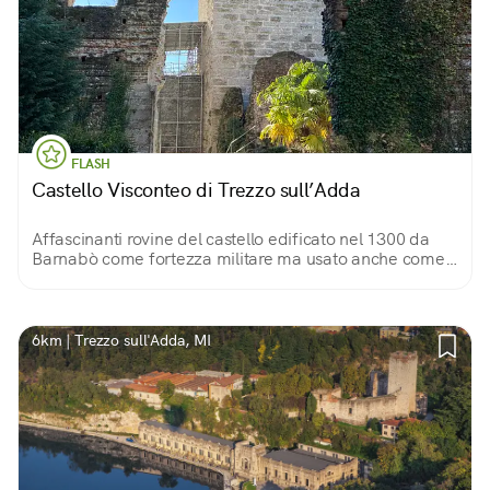
FLASH
Castello Visconteo di Trezzo sull’Adda
Affascinanti rovine del castello edificato nel 1300 da
Barnabò come fortezza militare ma usato anche come
residenza estiva per i signori. Restano la torre, i
sotterranei e le prigioni.
6km | Trezzo sull'Adda, MI