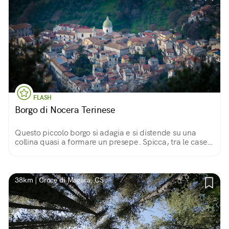
FLASH
Borgo di Nocera Terinese
Questo piccolo borgo si adagia e si distende su una
collina quasi a formare un presepe. Spicca, tra le case,
la cupola della Chiesa di S. Giovanni Battista, ultimata
nel 1828, alta 32 metri circa.
38km | Croce di Magara, CS