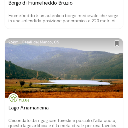
Borgo di Fiumefreddo Bruzio
Fiumefreddo è un autentico borgo medievale che sorge
in una splendida posizione panoramica a 220 metri di
quota s.l.m. Capolavori architettonici e taverne
tradizionali fanno da cornice a questo luogo.
26km | Casali del Manco, CS
FLASH
Lago Ariamancina
Circondato da rigogliose foreste e pascoli d'alta quota,
questo lago artificiale è la meta ideale per una favolosa