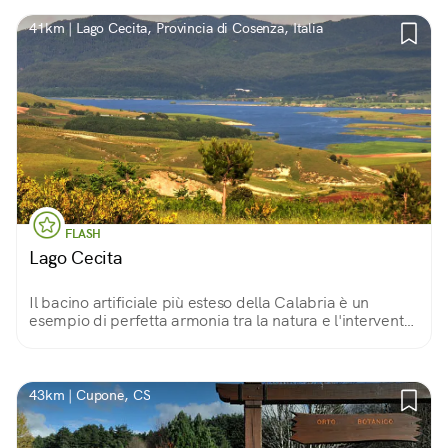
41km | Lago Cecita, Provincia di Cosenza, Italia
FLASH
Lago Cecita
Il bacino artificiale più esteso della Calabria è un
esempio di perfetta armonia tra la natura e l'intervento
dell'uomo. La balneazione è vietata, ma passeggiate e
pic-nic sono i benvenuti!
43km | Cupone, CS