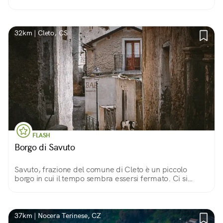
escursione nel Parco Nazionale della Sila.
32km | Cleto, CS
FLASH
Borgo di Savuto
Savuto, frazione del comune di Cleto è un piccolo
borgo in cui il tempo sembra essersi fermato. Ci si
insinua tra i suoi scorci all’insegna della scoperta e del
relax in lentezza.
37km | Nocera Terinese, CZ