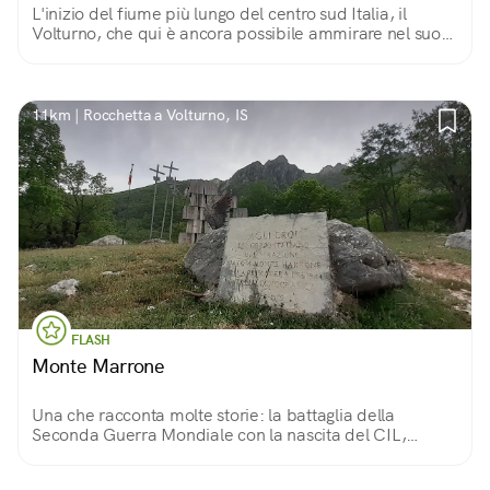
L'inizio del fiume più lungo del centro sud Italia, il
Volturno, che qui è ancora possibile ammirare nel suo
corso originale. Un luogo di grande impatto
naturalistico.
11km | Rocchetta a Volturno, IS
FLASH
Monte Marrone
Una che racconta molte storie: la battaglia della
Seconda Guerra Mondiale con la nascita del CIL,
Corpo Italiano di Liberazione; quella di Moulin, artista
eremita, e quella senza fine di Madre Natura!