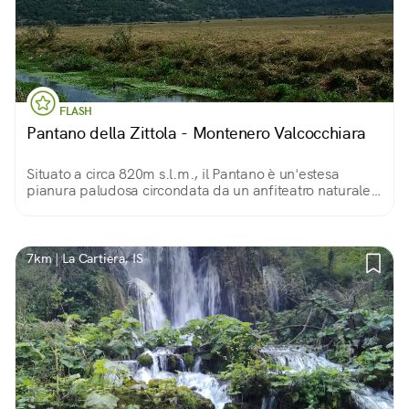
FLASH
Pantano della Zittola - Montenero Valcocchiara
Situato a circa 820m s.l.m., il Pantano è un'estesa
pianura paludosa circondata da un anfiteatro naturale
di boschi. Una torbiera appenninica caratterizzata da
una vegetazione e una fauna molto rare.
7km | La Cartiera, IS