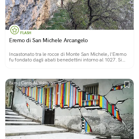
FLASH
Eremo di San Michele Arcangelo
Incastonato tra le rocce di Monte San Michele, l'Eremo
fu fondato dagli abati benedettini intorno al 1027. Si
può raggiungere solo attraverso un sentiero nell'area del
Parco Nazionale.
8km | Cerro Al Volturno, IS