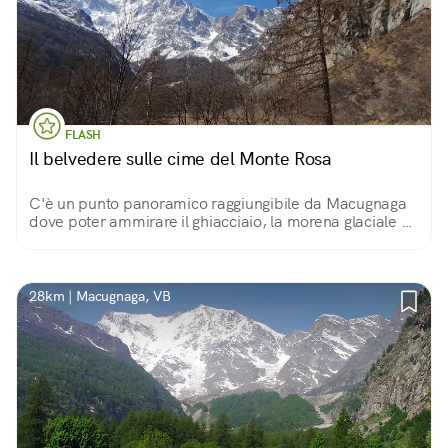
FLASH
Il belvedere sulle cime del Monte Rosa
C'è un punto panoramico raggiungibile da Macugnaga
dove poter ammirare il ghiacciaio, la morena glaciale e
la parete Est del Monte Rosa, l'unica di tipo himalayano
in Europa.
28km | Macugnaga, VB