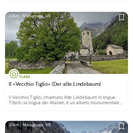
32km | Macugnaga, VB
FLASH
Il «Vecchio Tiglio» (Der alte Lindebaum)
Il Vecchio Tiglio, chiamato Alte Lindebaum in lingua
Titsch, la lingua dei Walser, è un albero monumentale
che si trova a Macugnaga, e che risale alla seconda
metà del XIII secolo.
33km | Macugnaga, VB