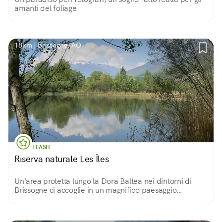
amanti del foliage
18km | Brissogne, AO
FLASH
Riserva naturale Les Îles
Un'area protetta lungo la Dora Baltea nei dintorni di
Brissogne ci accoglie in un magnifico paesaggio
arricchito di torrette di osservazione per scrutare
indisturbati la fauna locale.