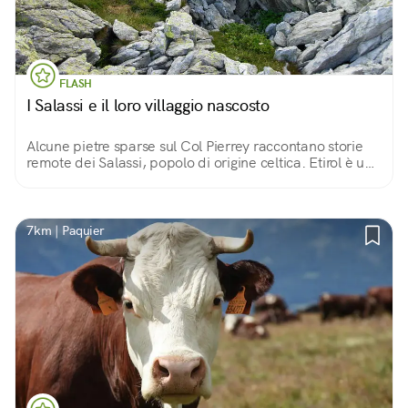
FLASH
I Salassi e il loro villaggio nascosto
Alcune pietre sparse sul Col Pierrey raccontano storie
remote dei Salassi, popolo di origine celtica. Etirol è uno
dei punti di partenza del difficile cammino per
raggiungerlo, meglio se con una guida
7km | Paquier