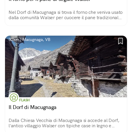
Nel Dorf di Macugnaga si trova il forno che veniva usato
dalla comunità Walser per cuocere il pane tradizionale
a base di farina di segale. Una seconda versione
contiene anche uvetta e noci.
32km | Macugnaga, VB
FLASH
Il Dorf di Macugnaga
Dalla Chiesa Vecchia di Macugnaga si accede al Dorf,
l'antico villaggio Walser con tipiche case in legno e
pietra risalenti al '700.