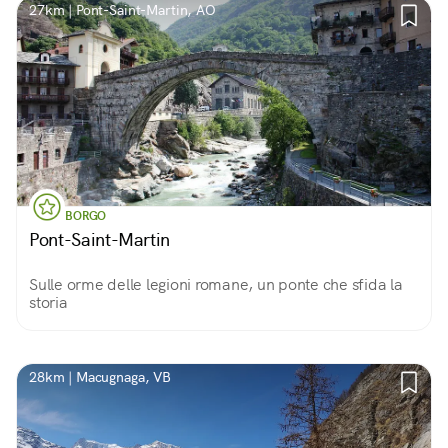
27km | Pont-Saint-Martin, AO
BORGO
Pont-Saint-Martin
Sulle orme delle legioni romane, un ponte che sfida la
storia
28km | Macugnaga, VB