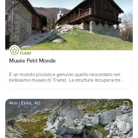
FLASH
Musée Petit Monde
È un mondo piccolo e genuino quello raccontato nel
bellissimo museo di Triatel. La struttura recupera tre
edifici tradizionali, raccar, grandze e grenier e i mestieri
contadini della montagna.
4km | Etirol, AO