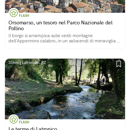
FLASH
Orsomarso, un tesoro nel Parco Nazionale del
Pollino
Il borgo si arrampica sulle verdi montagne
dell'Appennino calabro, in un saliscendi di meraviglia.
Storicamente terra di santi e battaglie, oggi è
soprattutto un luogo dove l'accoglienza è di casa!
35km | Latronico, PZ
FLASH
Le terme di Latronico