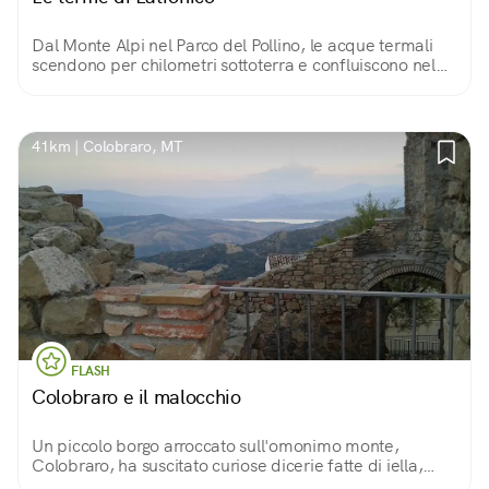
Dal Monte Alpi nel Parco del Pollino, le acque termali
scendono per chilometri sottoterra e confluiscono nel
parco termale di Latronico, luogo dalla bellezza
incantevole, unico in Basilicata.
41km | Colobraro, MT
FLASH
Colobraro e il malocchio
Un piccolo borgo arroccato sull'omonimo monte,
Colobraro, ha suscitato curiose dicerie fatte di iella,
magia e malocchio. Ma non fatevi ingannare: di magico