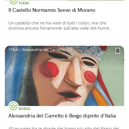
FLASH
Il Castello Normanno Svevo di Morano
Un castello che ne ha viste di tutti i colori, ma che
domina ancora fieramente sull'alta valle del fiume
Coscile, nel Parco Nazionale del Pollino. Protegge un
borgo spettacolare e ricco di storia.
17km | Alessandria del Carretto, CS
BORGO
Alessandria del Carretto è Borgo dipinto d'Italia
40 murales tra le strade del borgo più alto del Parco del