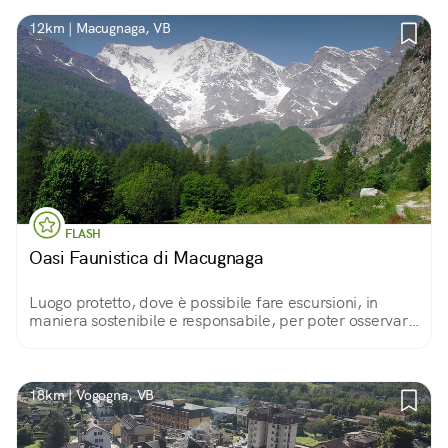
12km | Macugnaga, VB
FLASH
Oasi Faunistica di Macugnaga
Luogo protetto, dove è possibile fare escursioni, in
maniera sostenibile e responsabile, per poter osservare
la fauna dell'Alta Valle Anzasca e del Monte Rosa.
18km | Vogogna, VB