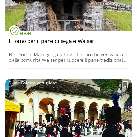
FLASH
Il forno per il pane di segale Walser
Nel Dorf di Macugnaga si trova il forno che veniva usato
dalla comunità Walser per cuocere il pane tradizionale
a base di farina di segale. Una seconda versione
contiene anche uvetta e noci.
9km | Calasca-castiglione