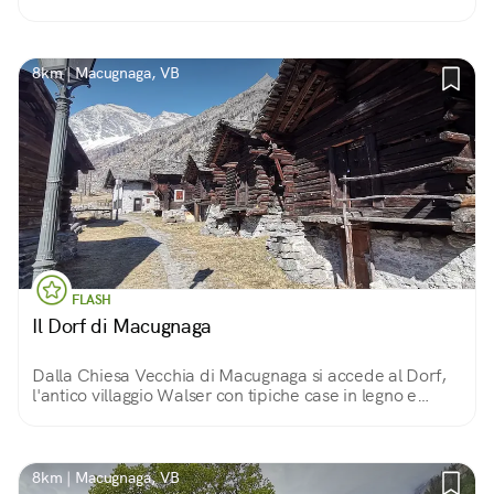
Borca e Fornarelli ed impreziosita dal «Lago delle Fate».
8km | Macugnaga, VB
FLASH
Il Dorf di Macugnaga
Dalla Chiesa Vecchia di Macugnaga si accede al Dorf,
l'antico villaggio Walser con tipiche case in legno e
pietra risalenti al '700.
8km | Macugnaga, VB