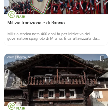
FLASH
Milizia tradizionale di Bannio
Milizia storica nata 400 anni fa per iniziativa del
governatore spagnolo di Milano. È caratterizzata da
divise ben specifiche e da regole e bande tradizionali
che sono state tramandate fino ad oggi.
6km | Borca, VB
FLASH