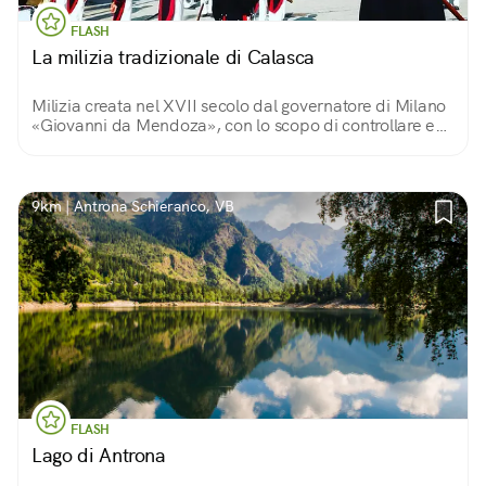
FLASH
La milizia tradizionale di Calasca
Milizia creata nel XVII secolo dal governatore di Milano
«Giovanni da Mendoza», con lo scopo di controllare e
proteggere i territori della Valle Anzasca facenti parte
del ducato.
9km | Antrona Schieranco, VB
FLASH
Lago di Antrona