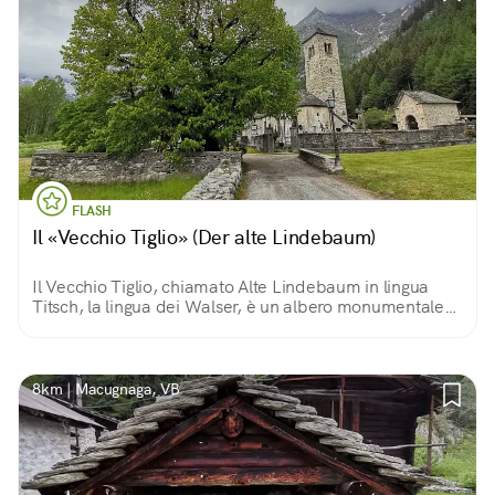
FLASH
Il «Vecchio Tiglio» (Der alte Lindebaum)
Il Vecchio Tiglio, chiamato Alte Lindebaum in lingua
Titsch, la lingua dei Walser, è un albero monumentale
che si trova a Macugnaga, e che risale alla seconda
metà del XIII secolo.
8km | Macugnaga, VB