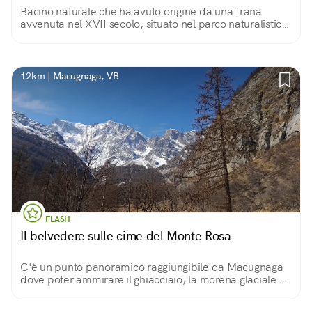
Bacino naturale che ha avuto origine da una frana
avvenuta nel XVII secolo, situato nel parco naturalistico
dell'Alta Valle Antrona. Un luogo ideale per escursioni e
relax.
12km | Macugnaga, VB
FLASH
Il belvedere sulle cime del Monte Rosa
C'è un punto panoramico raggiungibile da Macugnaga
dove poter ammirare il ghiacciaio, la morena glaciale e
la parete Est del Monte Rosa, l'unica di tipo himalayano
in Europa.