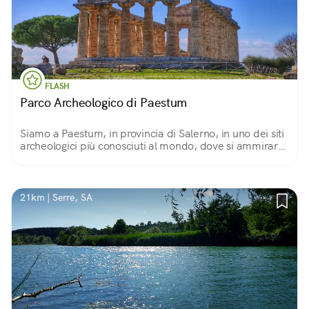
FLASH
Parco Archeologico di Paestum
Siamo a Paestum, in provincia di Salerno, in uno dei siti
archeologici più conosciuti al mondo, dove si ammirare
in tutta la loro bellezza i tre maestosi Templi Dorici
simboli dell’intero parco.
21km | Serre, SA