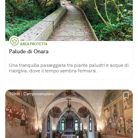
AREA PROTETTA
Palude di Onara
Una tranquilla passeggiata tra piante palustri e acque di
risorgiva, dove il tempo sembra fermarsi.
10km | Camposampiero