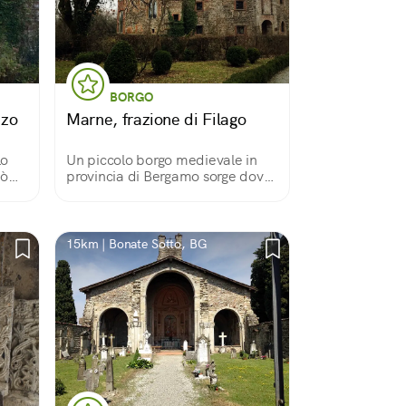
BORGO
zzo
Marne, frazione di Filago
lo
Un piccolo borgo medievale in
bò
provincia di Bergamo sorge dove
ato
il Dordo si getta nel Brembo
 per
15km | Bonate Sotto, BG