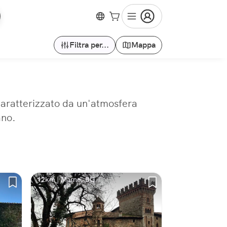
Filtra per...
Mappa
 Caratterizzato da un'atmosfera
ano.
12km | Marne, BG