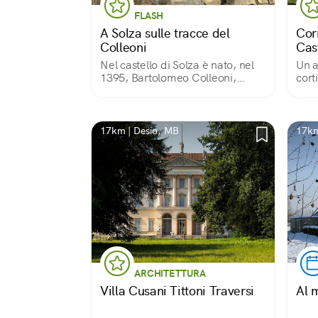
FLASH
A Solza sulle tracce del
Corn
Colleoni
Cas
Nel castello di Solza è nato, nel
Un a
1395, Bartolomeo Colleoni,
cort
capitano di ventura. Un posto
curioso, a cui le stratificazioni
della storia hanno dato un
aspetto a metà tra castello e
17km | Desio, MB
17km
cascina.
ARCHITETTURA
Villa Cusani Tittoni Traversi
Al 