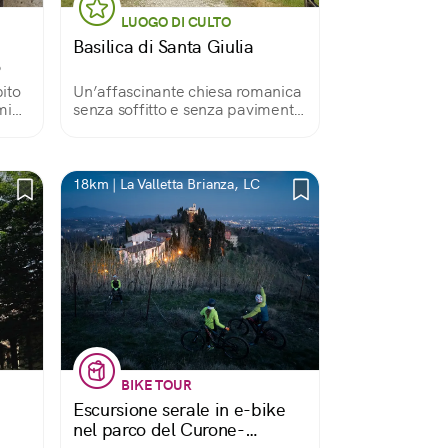
LUOGO DI CULTO
Basilica di Santa Giulia
o
bito
Un’affascinante chiesa romanica
mi
senza soffitto e senza pavimento
li
e con le pareti a metà
rsino
18km | La Valletta Brianza, LC
BIKE TOUR
Escursione serale in e-bike
nel parco del Curone-