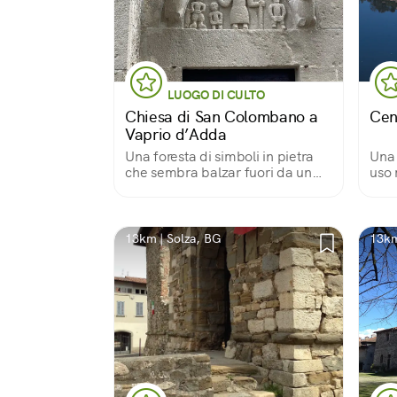
LUOGO DI CULTO
Chiesa di San Colombano a
Cent
Vaprio d’Adda
Una foresta di simboli in pietra
Una 
che sembra balzar fuori da un
uso 
bestiario medioevale
arch
mode
rifl
di u
13km | Solza, BG
13km
spec