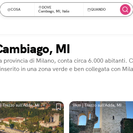
DOVE
COSA
QUANDO
Cambiago, MI, Italia
 Cambiago, MI
a provincia di Milano, conta circa 6.000 abitanti.
è inserito in una zona verde e ben collegata con Mil
| Trezzo sull'Adda, MI
9km | Trezzo sull'Adda, MI