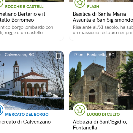
ROCCHE E CASTELLI
FLASH
eliano Bertario e il
Basilica di Santa Maria
tello Borromeo
Assunta e San Sigismond
ntico borgo lombardo con
Risalente all'XI secolo, ha su
ili, rogge e un castello
un massiccio restauro nei pri
del '900. Si conservano però g
antichi e curiosi fregi che
raffigurano le creature più
svariate: uccelli, draghi, e pe
 | Calvenzano, BG
17km | Fontanella, BG
sirene.
MERCATO DEL BORGO
LUOGO DI CULTO
mercato di Calvenzano
Abbazia di Sant’Egidio,
Fontanella