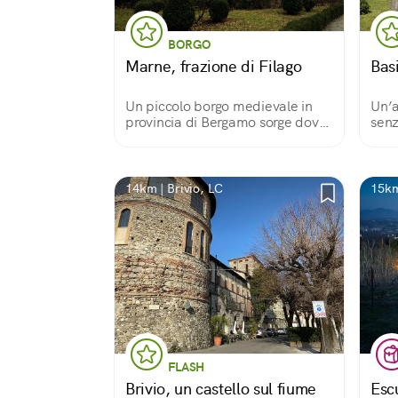
BORGO
Marne, frazione di Filago
Basi
Un piccolo borgo medievale in
Un’a
provincia di Bergamo sorge dove
senz
il Dordo si getta nel Brembo
e co
14km | Brivio, LC
15km
FLASH
Brivio, un castello sul fiume
Esc