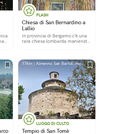
FLASH
Chiesa di San Bernardino a
Lallio
nica
In provincia di Bergamo c’è una
ma
rara chiesa lombarda manierista
interamente affrescata.
Splendidi affreschi che
raccontano di Maria, di Santa
Caterina d’Alessandria, di San
17km | Almenno San Bartolomeo,
Bernardino e la Passione.
BG
LUOGO DI CULTO
arco
Tempio di San Tomè