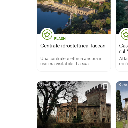
FLASH
Centrale idroelettrica Taccani
Cas
sul
Una centrale elettrica ancora in
Affa
uso ma visitabile. La sua
edif
architettura eclettica, tra
come
modernismo e neoromanico, si
anch
riflette sull'Adda con la bellezza
i sig
di un palazzo reale che si
sott
7km | Marne, BG
9km 
specchia nel fiume