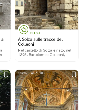
FLASH
 a
A Solza sulle tracce del
Colleoni
ra
Nel castello di Solza è nato, nel
un
1395, Bartolomeo Colleoni,
capitano di ventura. Un posto
curioso, a cui le stratificazioni
della storia hanno dato un
aspetto a metà tra castello e
14km | Lallio, BG
cascina.