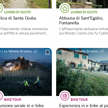
LUOGO DI CULTO
LUOGO DI CULTO
lica di Santa Giulia
Abbazia di Sant’Egidio,
Fontanella
ffascinante chiesa romanica
L'affascinante abbazia roma
a soffitto e senza pavimento
sul Monte Canto che fu l'ulti
n le pareti a metà
dimora di Padre Turoldo
 | La Valletta Brianza, LC
15km | La Valletta Brianza, LC
BIKE TOUR
BIKE TOUR
ursione serale in e-bike
Esperienza in e-bike al p