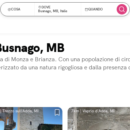
DOVE
COSA
QUANDO
Busnago, MB, Italia
 Busnago, MB
 di Monza e Brianza. Con una popolazione di circa
rizzato da una natura rigogliosa e dalla presenza 
| Trezzo sull'Adda, MI
7km | Vaprio d'Adda, MI