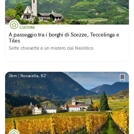
CULTURA
A passeggio tra i borghi di Scezze, Teccelinga e
Tiles
Sette chiesette e un mistero dal Neolitico
3km | Novacella, BZ