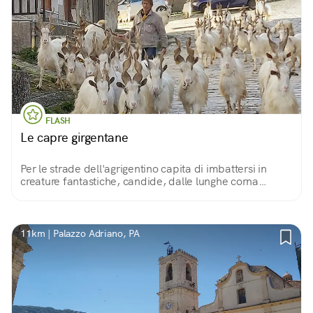
FLASH
Le capre girgentane
Per le strade dell'agrigentino capita di imbattersi in
creature fantastiche, candide, dalle lunghe corna
attorcigliate: le capre girgentane (da ​Girgenti,​ ​antico
nome di Agrigento), una rarità.
11km | Palazzo Adriano, PA