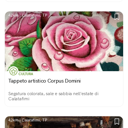
limpido da far commuovere.
42km | Calatafimi, TP
CULTURA
Tappeto artistico Corpus Domini
Segatura colorata, sale e sabbia nell'estate di
Calatafimi
42km | Calatafimi, TP