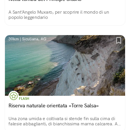
A Sant'Angelo Muxaro, per scoprire il mondo di un
popolo leggendario
39km | Siculiana, AG
FLASH
Riserva naturale orientata «Torre Salsa»
Una zona umida e coltivata si stende fin sulla cima di
falesie abbaglianti, di bianchissima marna calcarea. Ai
loro piedi, la spiaggia si tuffa in un mare così turchese e