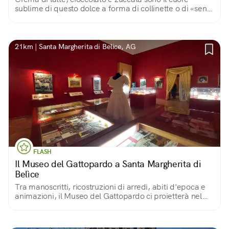
sublime di questo dolce a forma di collinette o di «seni
di vergine», ideato nel '700 da Sr Virginia Casale di
Rocca Menna per delle nozze nobiliari.
21km | Santa Margherita di Belice, AG
FLASH
Il Museo del Gattopardo a Santa Margherita di
Belìce
Tra manoscritti, ricostruzioni di arredi, abiti d'epoca e
animazioni, il Museo del Gattopardo ci proietterà nel
cuore dell'affascinante capolavoro letterario di
Giuseppe Tomasi di Lampedusa