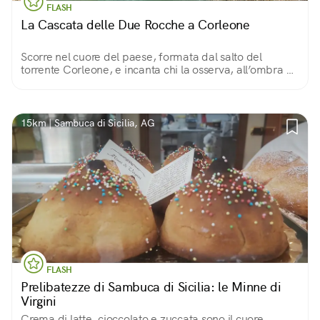
FLASH
La Cascata delle Due Rocche a Corleone
Scorre nel cuore del paese, formata dal salto del
torrente Corleone, e incanta chi la osserva, all’ombra di
gelsi, noci e frassini, o ne contempla il Canyon dall'alto
della superba Rocca dei Maschi!
15km | Sambuca di Sicilia, AG
FLASH
Prelibatezze di Sambuca di Sicilia: le Minne di
Virgini
Crema di latte, cioccolato e zuccata sono il cuore