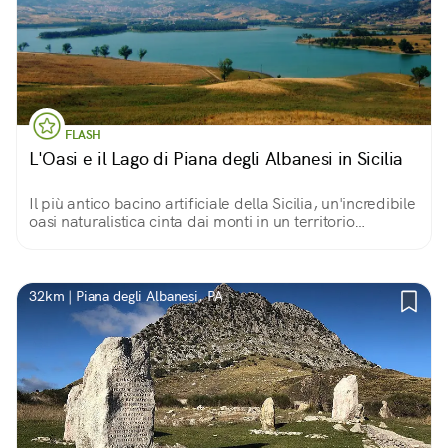
FLASH
L'Oasi e il Lago di Piana degli Albanesi in Sicilia
Il più antico bacino artificiale della Sicilia, un'incredibile
oasi naturalistica cinta dai monti in un territorio
accogliente e ricco d'acque, che nel XV secolo esuli
albanesi elessero a nuova patria
32km | Piana degli Albanesi, PA