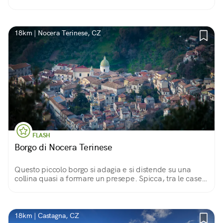
insinua tra i suoi scorci all’insegna della scoperta e del
relax in lentezza.
18km | Nocera Terinese, CZ
FLASH
Borgo di Nocera Terinese
Questo piccolo borgo si adagia e si distende su una
collina quasi a formare un presepe. Spicca, tra le case,
la cupola della Chiesa di S. Giovanni Battista, ultimata
nel 1828, alta 32 metri circa.
18km | Castagna, CZ