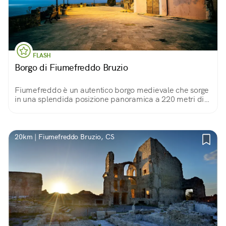
FLASH
Borgo di Fiumefreddo Bruzio
Fiumefreddo è un autentico borgo medievale che sorge
in una splendida posizione panoramica a 220 metri di
quota s.l.m. Capolavori architettonici e taverne
tradizionali fanno da cornice a questo luogo.
20km | Fiumefreddo Bruzio, CS