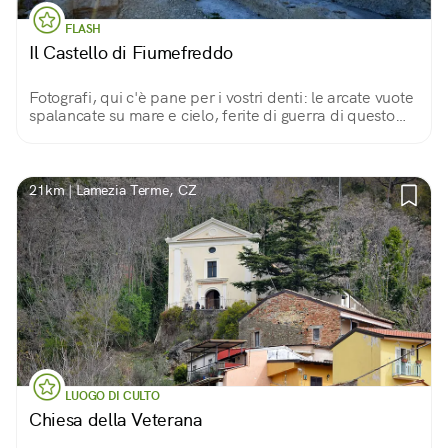
FLASH
Il Castello di Fiumefreddo
Fotografi, qui c'è pane per i vostri denti: le arcate vuote
spalancate su mare e cielo, ferite di guerra di questo
vecchio castello, diventano le cornici ideali per scatti
creativi ed emozionanti!
21km | Lamezia Terme, CZ
LUOGO DI CULTO
Chiesa della Veterana