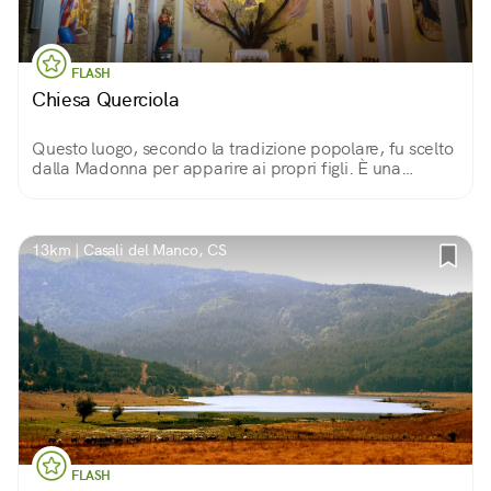
FLASH
Chiesa Querciola
Questo luogo, secondo la tradizione popolare, fu scelto
dalla Madonna per apparire ai propri figli. È una
piccola struttura ottocentesca, a navata unica ed un
campanile.
13km | Casali del Manco, CS
FLASH