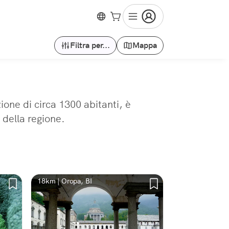
Filtra per...
Mappa
ione di circa 1300 abitanti, è
 della regione.
18km | Oropa, BI