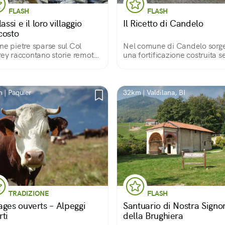
FLASH
FLASH
lassi e il loro villaggio
Il Ricetto di Candelo
costo
ne pietre sparse sul Col
Nel comune di Candelo sorg
rey raccontano storie remote
una fortificazione costruita s
Salassi, popolo di origine
fa dalla popolazione locale.
ica. Etirol è uno dei punti di
Mura e torrette in ciottoli di 
enza del difficile cammino
proteggono magazzini, botte
raggiungerlo, meglio se con
e stradine di un piccolo mon
 | Paquier
32km | Valdilana, BI
guida
immutato
TRADIZIONE
FLASH
ages ouverts – Alpeggi
Santuario di Nostra Signo
rti
della Brughiera