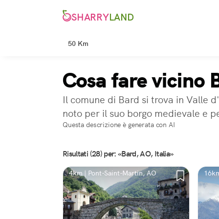
SHARRY
LAND
50 Km
Cosa fare vicino 
Il comune di Bard si trova in Valle 
noto per il suo borgo medievale e pe
Questa descrizione è generata con AI
Risultati (28) per: «Bard, AO, Italia»
4km | Pont-Saint-Martin, AO
16km