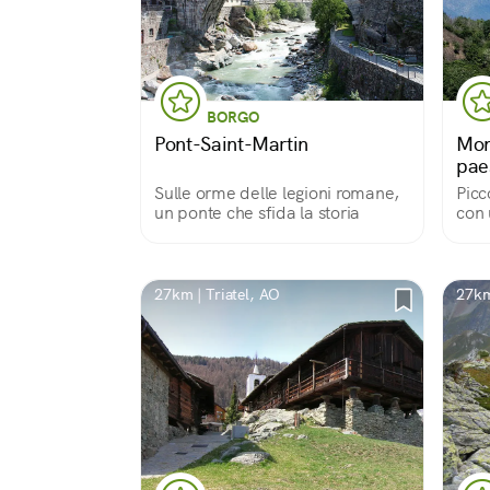
BORGO
Pont-Saint-Martin
Mon
pae
Sulle orme delle legioni romane,
Picc
un ponte che sfida la storia
con 
davv
27km | Triatel, AO
27km