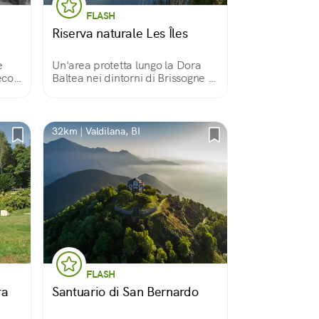
FLASH
Riserva naturale Les Îles
e
Un'area protetta lungo la Dora
ecoli
Baltea nei dintorni di Brissogne ci
accoglie in un magnifico
fiume
paesaggio arricchito di torrette di
ghe
osservazione per scrutare
do
indisturbati la fauna locale.
32km | Valdilana, BI
FLASH
ra
Santuario di San Bernardo