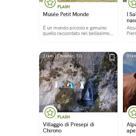
FLASH
Musée Petit Monde
I Sa
nas
È un mondo piccolo e genuino
Alcu
quello raccontato nel bellissimo
Pier
museo di Triatel. La struttura
dei 
recupera tre edifici tradizionali,
celt
raccar, grandze e grenier e i
part
mestieri contadini della
per 
31km | Chironio, TO
31km
montagna.
una 
FLASH
Villaggio di Presepi di
Alp
Chirono
ape