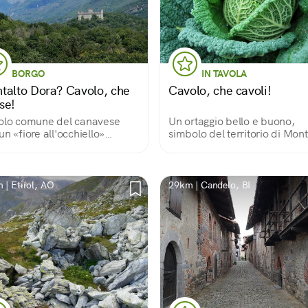
BORGO
IN TAVOLA
talto Dora? Cavolo, che
Cavolo, che cavoli!
se!
olo comune del canavese
Un ortaggio bello e buono,
un «fiore all'occhiello»
simbolo del territorio di Mont
ero particolare
Dora
 | Etirol, AO
29km | Candelo, BI