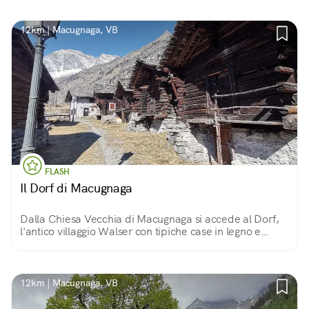
che sono state tramandate fino ad oggi.
12km | Macugnaga, VB
FLASH
Il Dorf di Macugnaga
Dalla Chiesa Vecchia di Macugnaga si accede al Dorf,
l'antico villaggio Walser con tipiche case in legno e
pietra risalenti al '700.
12km | Macugnaga, VB