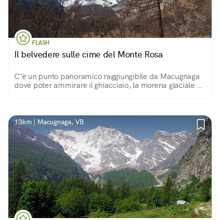
FLASH
Il belvedere sulle cime del Monte Rosa
C'è un punto panoramico raggiungibile da Macugnaga
dove poter ammirare il ghiacciaio, la morena glaciale e
la parete Est del Monte Rosa, l'unica di tipo himalayano
in Europa.
13km | Macugnaga, VB