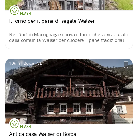
FLASH
Il forno per il pane di segale Walser
Nel Dorf di Macugnaga si trova il forno che veniva usato
dalla comunità Walser per cuocere il pane tradizionale
a base di farina di segale. Una seconda versione
contiene anche uvetta e noci.
10km | Borca, VB
FLASH
Antica casa Walser di Borca