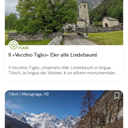
FLASH
Il «Vecchio Tiglio» (Der alte Lindebaum)
Il Vecchio Tiglio, chiamato Alte Lindebaum in lingua
Titsch, la lingua dei Walser, è un albero monumentale
che si trova a Macugnaga, e che risale alla seconda
metà del XIII secolo.
13km | Macugnaga, VB