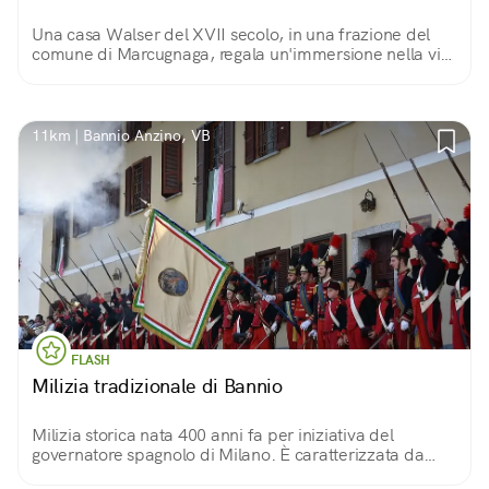
Una casa Walser del XVII secolo, in una frazione del
comune di Marcugnaga, regala un'immersione nella vita
e nelle tradizioni Walser. Un piccolo gioiello curato con
amore da un gruppo di volontari.
11km | Bannio Anzino, VB
FLASH
Milizia tradizionale di Bannio
Milizia storica nata 400 anni fa per iniziativa del
governatore spagnolo di Milano. È caratterizzata da
divise ben specifiche e da regole e bande tradizionali