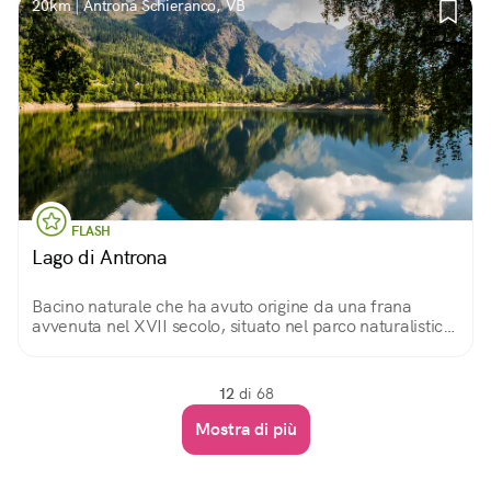
20km | Antrona Schieranco, VB
FLASH
Lago di Antrona
Bacino naturale che ha avuto origine da una frana
avvenuta nel XVII secolo, situato nel parco naturalistico
dell'Alta Valle Antrona. Un luogo ideale per escursioni e
relax.
12
di 68
Mostra di più