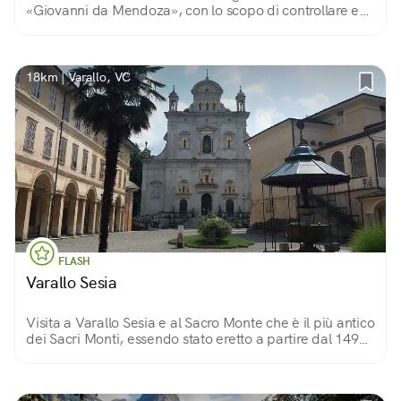
«Giovanni da Mendoza», con lo scopo di controllare e
proteggere i territori della Valle Anzasca facenti parte
del ducato.
18km | Varallo, VC
FLASH
Varallo Sesia
Visita a Varallo Sesia e al Sacro Monte che è il più antico
dei Sacri Monti, essendo stato eretto a partire dal 1491
da Bernardino Caimi, frate Minore Osservante, già
custode in Terra santa.