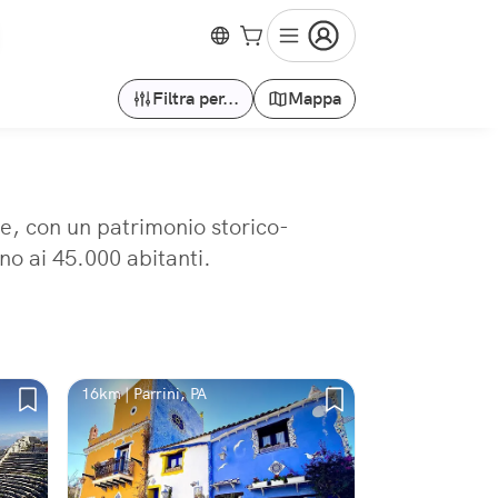
Filtra per...
Mappa
ine, con un patrimonio storico-
no ai 45.000 abitanti.
16km | Parrini, PA