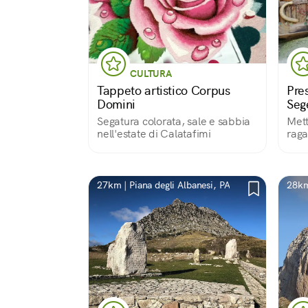
CULTURA
Tappeto artistico Corpus
Pre
Domini
Seg
Segatura colorata, sale e sabbia
Mett
nell'estate di Calatafimi
raga
bell
sott
pres
pass
27km | Piana degli Albanesi, PA
28km
aper