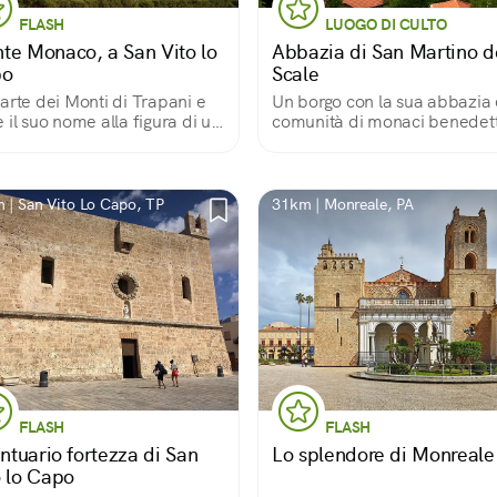
FLASH
LUOGO DI CULTO
te Monaco, a San Vito lo
Abbazia di San Martino d
po
Scale
arte dei Monti di Trapani e
Un borgo con la sua abbazia 
 il suo nome alla figura di un
comunità di monaci benedett
co inginocchiato che si vede
'antica tonnara. Area
etta, è fantastico per
rsioni e scalate.
 | San Vito Lo Capo, TP
31km | Monreale, PA
FLASH
FLASH
antuario fortezza di San
Lo splendore di Monreale
o lo Capo