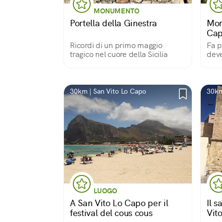
MONUMENTO
Portella della Ginestra
Mon
Ca
Ricordi di un primo maggio
Fa p
tragico nel cuore della Sicilia
deve
mona
dall
prot
escu
30km | San Vito Lo Capo
30km
LUOGO
A San Vito Lo Capo per il
Il s
festival del cous cous
Vit