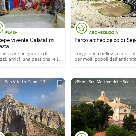
FLASH
ARCHEOLOGIA
sepe vivente Calatafimi
Parco archeologico di Seg
esta
i insieme un gruppo di
Luogo dalla bellezza irresistib
zzi, amici; una passione, e la
per molti popoli dell'antichit
issima Calatafimi Segesta,
o Natale. Questo è il loro
epe vivente: un sogno e una
ione che accoglie a braccia
 | San Vito Lo Capo, TP
28km | San Martino delle Scale,
te.
PA