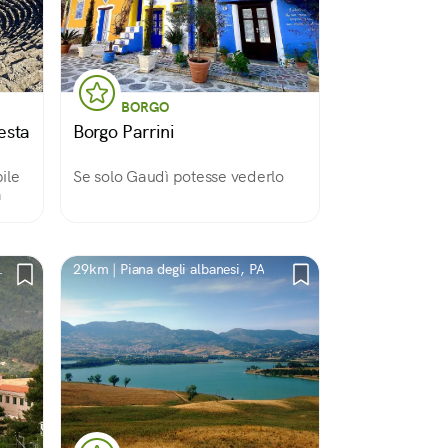
BORGO
esta
Borgo Parrini
ile
Se solo Gaudì potesse vederlo
à
29km | Piana degli albanesi, PA