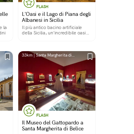
FLASH
elle
L'Oasi e il Lago di Piana degli
Albanesi in Sicilia
e la
Il più antico bacino artificiale
ini
della Sicilia, un'incredibile oasi
naturalistica cinta dai monti in un
territorio accogliente e ricco
d'acque, che nel XV secolo esuli
albanesi elessero a nuova patria
33km | Santa Margherita di
Belice, AG
FLASH
Il Museo del Gattopardo a
Santa Margherita di Belìce