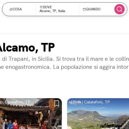
DOVE
COSA
QUANDO
Alcamo, TP, Italia
 Alcamo, TP
 Trapani, in Sicilia. Si trova tra il mare e le coll
one enogastronomica. La popolazione si aggira intor
 | Calatafimi, TP
12km | Calatafimi, TP