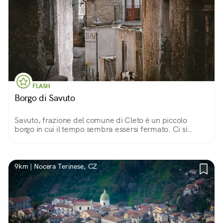
FLASH
Borgo di Savuto
Savuto, frazione del comune di Cleto è un piccolo
borgo in cui il tempo sembra essersi fermato. Ci si
insinua tra i suoi scorci all’insegna della scoperta e del
relax in lentezza.
9km | Nocera Terinese, CZ