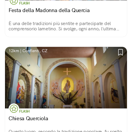
FLASH
Festa della Madonna della Quercia
È una delle tradizioni più sentite e partecipate del
comprensorio lametino. Si svolge, ogni anno, l'ultima
domenica di agosto ed è allietata da canti e balli della
musica tradizionale calabrese.
12km | Conflenti, CZ
FLASH
Chiesa Querciola
Questo luogo, secondo la tradizione popolare, fu scelto