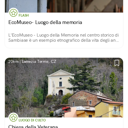
FLASH
EcoMuseo- Luogo della memoria
L'EcoMuseo - Luogo della Memoria nel centro storico di
Sambiase è un esempio etnografico della vita degli anni
'40 e delle sue tradizioni. Ricco di testimonianze, è un
tuffo sensazionale nel passato.
20km | Lamezia Terme, CZ
LUOGO DI CULTO
Chiesa della Veterana