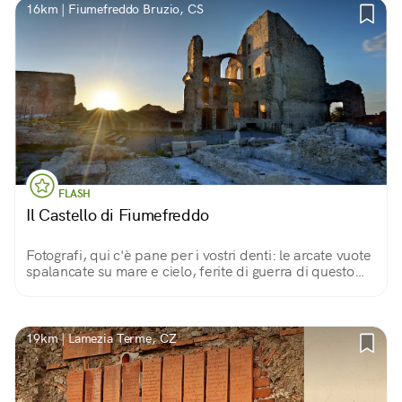
16km | Fiumefreddo Bruzio, CS
FLASH
Il Castello di Fiumefreddo
Fotografi, qui c'è pane per i vostri denti: le arcate vuote
spalancate su mare e cielo, ferite di guerra di questo
vecchio castello, diventano le cornici ideali per scatti
creativi ed emozionanti!
19km | Lamezia Terme, CZ