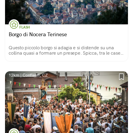
FLASH
Borgo di Nocera Terinese
Questo piccolo borgo si adagia e si distende su una
collina quasi a formare un presepe. Spicca, tra le case,
la cupola della Chiesa di S. Giovanni Battista, ultimata
nel 1828, alta 32 metri circa.
12km | Conflenti, CZ