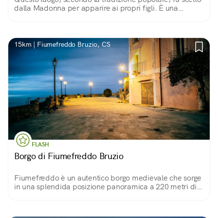
dalla Madonna per apparire ai propri figli. È una
piccola struttura ottocentesca, a navata unica ed un
campanile.
15km | Fiumefreddo Bruzio, CS
FLASH
Borgo di Fiumefreddo Bruzio
Fiumefreddo è un autentico borgo medievale che sorge
in una splendida posizione panoramica a 220 metri di
quota s.l.m. Capolavori architettonici e taverne
tradizionali fanno da cornice a questo luogo.