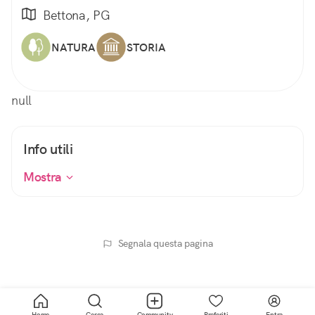
Bettona, PG
NATURA
STORIA
null
Info utili
Mostra
Segnala questa pagina
Home
Cerca
Community
Preferiti
Entra