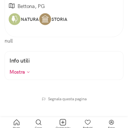
Bettona, PG
NATURA
STORIA
null
Info utili
Mostra
Segnala questa pagina
Home
Cerca
Community
Preferiti
Entra