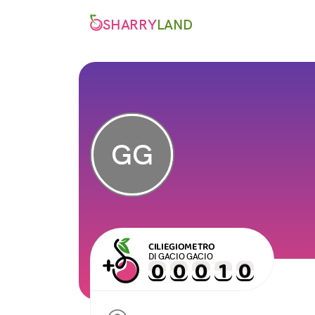
SHARRY
LAND
GG
CILIEGIOMETRO
DI GACIO GACIO