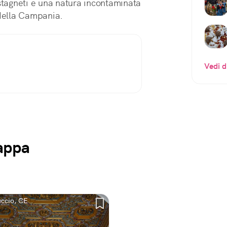
astagneti e una natura incontaminata
 della Campania.
Vedi d
mappa
uccio, CE