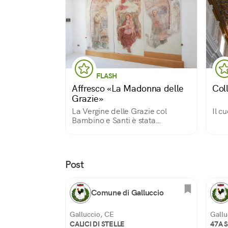
FLASH
Affresco «La Madonna delle
Col
Grazie»
La Vergine delle Grazie col
Il c
Bambino e Santi è stata
realizzata nel XVIII secolo da
autore anonimo per una chiesa
del paese. Oggi, dopo attento
restauro, è nella sala consiliare
Post
del comune.
Comune di Galluccio
Galluccio, CE
Gallu
CALICI DI STELLE
47A 