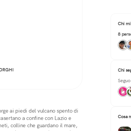
Chi mi
8 pers
ORGHI
Chi se
Segu
rge ai piedi del vulcano spento di
Cosa m
casertano a confine con Lazio e
eti, colline che guardano il mare,