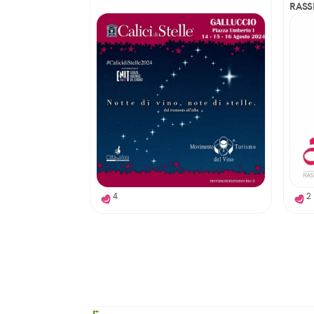
RASS
TERR
4
2