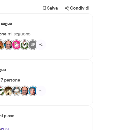
Salva
Condividi
 segue
one
mi seguono
UP
+2
guo
o
7 persone
+1
i piace
POST