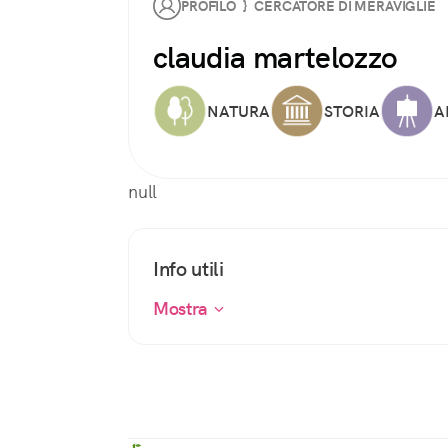
PROFILO } CERCATORE DI MERAVIGLIE
claudia martelozzo
NATURA
STORIA
A
null
Info utili
Mostra