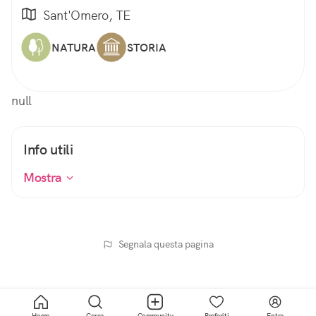
Sant'Omero, TE
NATURA
STORIA
null
Info utili
Mostra
Segnala questa pagina
Home
Cerca
Community
Preferiti
Entra