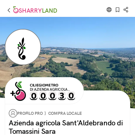
SHARRY
LAND
CILIEGIOMETRO
DI AZIENDA AGRICOLA
SANT'ALDEBRANDO DI
TOMASSINI SARA
PROFILO PRO } COMPRA LOCALE
Azienda agricola Sant'Aldebrando di
Tomassini Sara