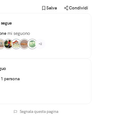
Salva
Condividi
 segue
one
mi seguono
+2
guo
o
1 persona
Segnala questa pagina