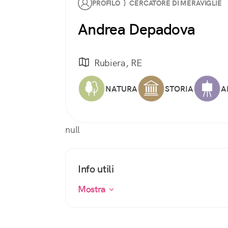
PROFILO } CERCATORE DI MERAVIGLIE
Andrea Depadova
Rubiera, RE
NATURA
STORIA
A
null
Info utili
Mostra