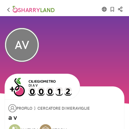
SHARRY
LAND
AV
CILIEGIOMETRO
DI A V
PROFILO } CERCATORE DI MERAVIGLIE
a v