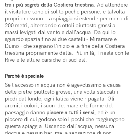
tra i più segreti della Costiera triestina.
 Ad attendere 
il visitatore sono di solito poche persone, e talvolta 
proprio nessuno. La spiaggia si estende per meno di 
200 metri, alternando ciottoli piuttosto grossi a 
massi levigati dal vento e dall'acqua. Da qui lo 
sguardo spazia fino ai due castelli - Miramare e 
Duino - che segnano l'inizio e la fine della Costiera 
triestina propriamente detta. Più in là, Trieste con le 
Rive e le alture carsiche di sud est.
Perché è speciale
Se l'accesso in acqua non è agevolissimo a causa 
delle pietre piuttosto grosse, una volta staccati i 
piedi dal fondo, ogni fatica viene ripagata. Gli 
aromi, i colori, i suoni del mare e le forme del 
paesaggio danno 
piacere a tutti i sensi,
 ed è un 
piacere di cui godono solo i pochi che raggiungono 
questa spiaggia. Uscendo dall'acqua, nessuna 
doccia e nessun bar, ma la sensazione di non 