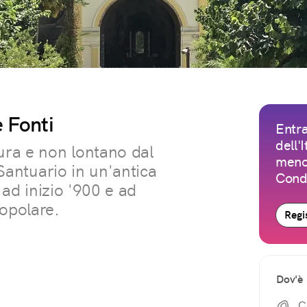
 Fonti
Entra
dell'
ura e non lontano dal
meno 
 Santuario in un'antica
Condi
e ad inizio '900 e ad
popolare.
Regis
Dov'è
C