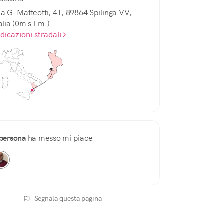
ia G. Matteotti, 41, 89864 Spilinga VV,
alia (0m s.l.m.)
ndicazioni stradali
persona
ha messo mi piace
Segnala questa pagina