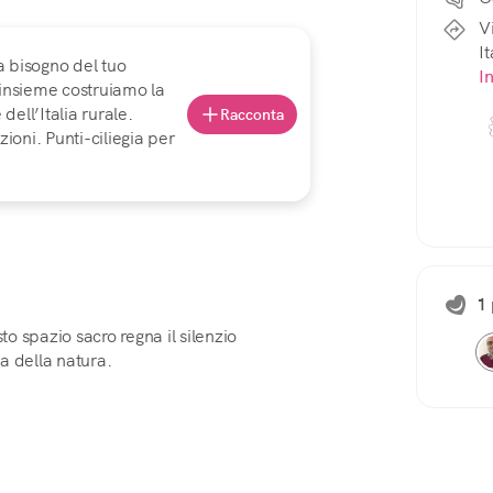
V
It
a bisogno del tuo
I
 insieme costruiamo la
ell’Italia rurale.
Racconta
ioni. Punti-ciliegia per
1 
to spazio sacro regna il silenzio
a della natura.