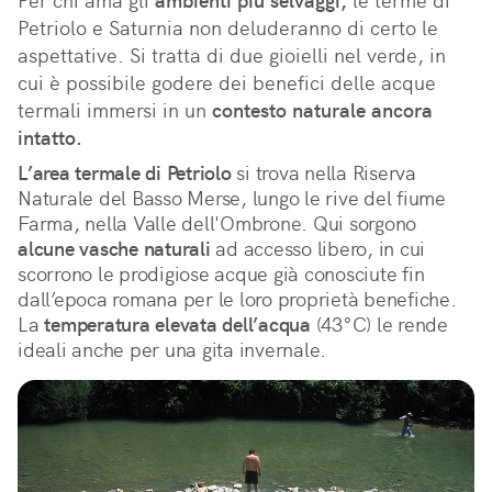
Per chi ama gli 
ambienti più selvaggi,
 le terme di 
Petriolo e Saturnia non deluderanno di certo le 
aspettative. Si tratta di due gioielli nel verde, in 
cui è possibile godere dei benefici delle acque 
termali immersi in un 
contesto naturale ancora 
intatto.
L’area termale di Petriolo
si trova nella Riserva
Naturale del Basso Merse, lungo le rive del fiume
Farma, nella Valle dell'Ombrone. Qui sorgono
alcune vasche naturali
ad accesso libero, in cui
scorrono le prodigiose acque già conosciute fin
dall’epoca romana per le loro proprietà benefiche.
La
temperatura elevata dell’acqua
(43°C) le rende
ideali anche per una gita invernale.